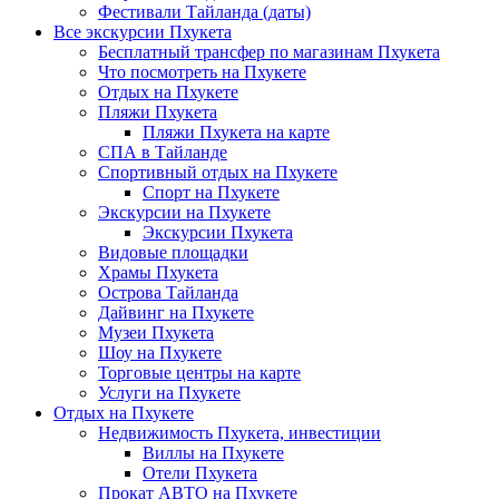
Фестивали Тайланда (даты)
Все экскурсии Пхукета
Бесплатный трансфер по магазинам Пхукета
Что посмотреть на Пхукете
Отдых на Пхукете
Пляжи Пхукета
Пляжи Пхукета на карте
СПА в Тайланде
Спортивный отдых на Пхукете
Спорт на Пхукете
Экскурсии на Пхукете
Экскурсии Пхукета
Видовые площадки
Храмы Пхукета
Острова Тайланда
Дайвинг на Пхукете
Музеи Пхукета
Шоу на Пхукете
Торговые центры на карте
Услуги на Пхукете
Отдых на Пхукете
Недвижимость Пхукета, инвестиции
Виллы на Пхукете
Отели Пхукета
Прокат АВТО на Пхукете