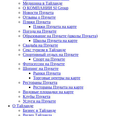
Медицина в Тайланде
О КОМПАНИИ SI Group
Новости Пхукета
Отзывы о Пхукете
Пляжи Пхукета
Пляжи Пхукета на карте
Погода на Пхукете
Образование на Пхукете (школы Пхукета)
Школы Пхукета на карте
Свадьба на Пхукете
Секс туризм в Тайланде
Спортивный отдых на Пхукете
Спорт на Пхукете
Фотосессии на Пхукете
Шопинг на Пхукете
Рынки Пхукета
Торговые центры на карте
Рестораны Пхукета
Рестораны Пхукета на карте
Видовые площадки на карте
Клубы Пхукета
Услуги на Пхукете
О Тайланде
Бизнес в Тайланде
Видео Тайланда