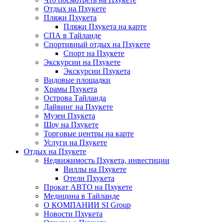
Отдых на Пхукете
Пляжи Пхукета
Пляжи Пхукета на карте
СПА в Тайланде
Спортивный отдых на Пхукете
Спорт на Пхукете
Экскурсии на Пхукете
Экскурсии Пхукета
Видовые площадки
Храмы Пхукета
Острова Тайланда
Дайвинг на Пхукете
Музеи Пхукета
Шоу на Пхукете
Торговые центры на карте
Услуги на Пхукете
Отдых на Пхукете
Недвижимость Пхукета, инвестиции
Виллы на Пхукете
Отели Пхукета
Прокат АВТО на Пхукете
Медицина в Тайланде
О КОМПАНИИ SI Group
Новости Пхукета