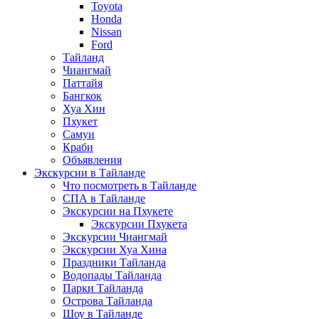
Toyota
Honda
Nissan
Ford
Тайланд
Чиангмай
Паттайя
Бангкок
Хуа Хин
Пхукет
Самуи
Краби
Объявления
Экскурсии в Тайланде
Что посмотреть в Тайланде
СПА в Тайланде
Экскурсии на Пхукете
Экскурсии Пхукета
Экскурсии Чиангмай
Экскурсии Хуа Хина
Праздники Тайланда
Водопады Тайланда
Парки Тайланда
Острова Тайланда
Шоу в Тайланде