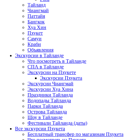
Тайланд
Чиангмай
Паттайя
Бангкок
Хуа Хин
Пхукет
Самуи
Краби
Объявления
Экскурсии в Тайланде
Что посмотреть в Тайланде
СПА в Тайланде
Экскурсии на Пхукете
Экскурсии Пхукета
Экскурсии Чиангмай
Экскурсии Хуа Хина
Праздники Тайланда
Водопады Тайланда
Парки Тайланда
Острова Тайланда
Шоу в Тайланде
Фестивали Тайланда (даты)
Все экскурсии Пхукета
Бесплатный трансфер по магазинам Пхукета
Что посмотреть на Пхукете