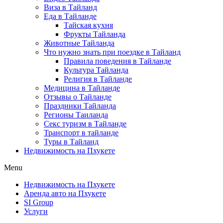
Виза в Тайланд
Еда в Тайланде
Тайская кухня
Фрукты Тайланда
Животные Тайланда
Что нужно знать при поездке в Тайланд
Правила поведения в Тайланде
Культура Тайланда
Религия в Тайланде
Медицина в Тайланде
Отзывы о Тайланде
Праздники Тайланда
Регионы Таиланда
Секс туризм в Тайланде
Транспорт в тайланде
Туры в Тайланд
Недвижимость на Пхукете
Menu
Недвижимость на Пхукете
Аренда авто на Пхукете
SI Group
Услуги