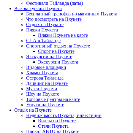
Фестивали Тайланда (даты)
Все экскурсии Пхукета
Бесплатный трансфер по магазинам Пхукета
Что посмотреть на Пхукете
Отдых на Пхукете
Пляжи Пхукета
Пляжи Пхукета на карте
СПА в Тайланде
Спортивный отдых на Пхукете
Спорт на Пхукете
Экскурсии на Пхукете
Экскурсии Пхукета
Видовые площадки
Храмы Пхукета
Острова Тайланда
Дайвинг на Пхукете
Музеи Пхукета
Шоу на Пхукете
Торговые центры на карте
Услуги на Пхукете
Отдых на Пхукете
Недвижимость Пхукета, инвестиции
Виллы на Пхукете
Отели Пхукета
Прокат АВТО на Пхукете