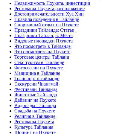
Недвижимость Пхукета, инвестиции
Рестораны Пхукета расположение
Достопримечательности Хуа Хин
Правила поведения в Тайланде
Спортивный отдых на Пхукете
Праздники Тайланда: Статьи
Праздники Тайланда: Места
Видовые площадки Пхукета
Что посмотреть в Тайланде
Что посмотреть на Пхукете
Торговые центры Тайланд
Секс туризм в Тайланде
Фотосессии на Пхукете
Медицина в Тайланде
Транспорт в тайланде
Экскурсии Чиангмай
Фестивали Тайланда
Животные Тайланда
Дайвинг на Пхукете
Водопады Тайланда
Свадьба на Пхукете
Религия в Тайланде
Рестораны Пхукета
Культура Тайланда
Шопинг на Пхукете