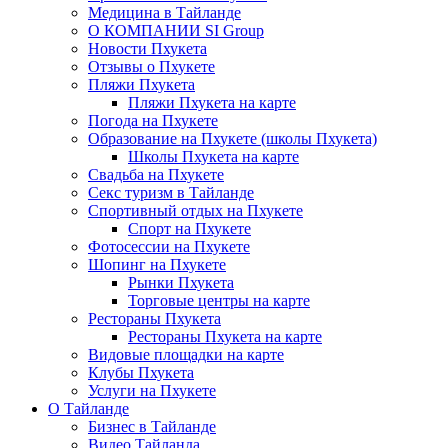
Медицина в Тайланде
О КОМПАНИИ SI Group
Новости Пхукета
Отзывы о Пхукете
Пляжи Пхукета
Пляжи Пхукета на карте
Погода на Пхукете
Образование на Пхукете (школы Пхукета)
Школы Пхукета на карте
Свадьба на Пхукете
Секс туризм в Тайланде
Спортивный отдых на Пхукете
Спорт на Пхукете
Фотосессии на Пхукете
Шопинг на Пхукете
Рынки Пхукета
Торговые центры на карте
Рестораны Пхукета
Рестораны Пхукета на карте
Видовые площадки на карте
Клубы Пхукета
Услуги на Пхукете
О Тайланде
Бизнес в Тайланде
Видео Тайланда