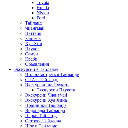
Toyota
Honda
Nissan
Ford
Тайланд
Чиангмай
Паттайя
Бангкок
Хуа Хин
Пхукет
Самуи
Краби
Объявления
Экскурсии в Тайланде
Что посмотреть в Тайланде
СПА в Тайланде
Экскурсии на Пхукете
Экскурсии Пхукета
Экскурсии Чиангмай
Экскурсии Хуа Хина
Праздники Тайланда
Водопады Тайланда
Парки Тайланда
Острова Тайланда
Шоу в Тайланде