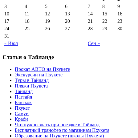
3
4
5
6
7
8
9
10
11
12
13
14
15
16
17
18
19
20
21
22
23
24
25
26
27
28
29
30
31
« Июл
Сен »
Статьи о Тайланде
Прокат АВТО на Пхукете
Экскурсии на Пхукете
Туры в Тайланд
Пляжи Пхукета
Тайланд
Паттайя
Бангкок
Пхукет
Самуи
Краби
Что нужно знать при поездке в Тайланд
Бесплатный трансфер по магазинам Пхукета
Образование на Пхукете (школы Пхукета)