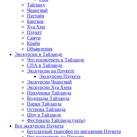
Тайланд
Чиангмай
Паттайя
Бангкок
Хуа Хин
Пхукет
Самуи
Краби
Объявления
Экскурсии в Тайланде
Что посмотреть в Тайланде
СПА в Тайланде
Экскурсии на Пхукете
Экскурсии Пхукета
Экскурсии Чиангмай
Экскурсии Хуа Хина
Праздники Тайланда
Водопады Тайланда
Парки Тайланда
Острова Тайланда
Шоу в Тайланде
Фестивали Тайланда (даты)
Все экскурсии Пхукета
Бесплатный трансфер по магазинам Пхукета
Что посмотреть на Пхукете