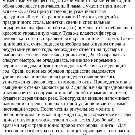
моментами уходящего года. Такой удивительный Новогодний
обряд совершает приглашенный лама, а участие принимает
вся семья. Затем присутствующие усаживаются за
праздничный стол и трапезничают. Остатки угощений с
праздничного стола, монетки, свечи и специальные
подарочные шарфы гостей (хадаки) помещаются в небольшую
красочно украшенную чашу. Туда же кладется фигурка
человечка из теста, окрашенная в красный цвет – торма. Такие
приношения, считающиеся своеобразным откупом от зла и
неудач минувшего года, необходимо отнести на пустырь и
выбросить со словами: «Зло, прочь отсюда!». Возвращаться
следует быстро, не оглядываясь, иначе зло непременно
вернется следом, и будет преследовать Вас весь следующий
год. Среди основных обрядов празднества выделяется
удивительная и необычная процедура символического
уничтожения врагов веры с помощью огня. Проводится она в
священных стенах монастыря за 2 дня до начала празднования
и заключается в сооружении необычной пирамиды из теста,
бумаги и деревянных реек. Конструкция внешне напоминает
наконечник стрелы, поверх которой устанавливается самый
настоящий череп. После чтения ритуальных молитв и
песнопения, магическая пирамида под восторженные взгляды
присутствующих торжественно сжигается. Для борьбы с
врагами веры традиционно проводится обряд «линга». Для
этого лепится фигура из теста, олицетворяющая зло и врагов