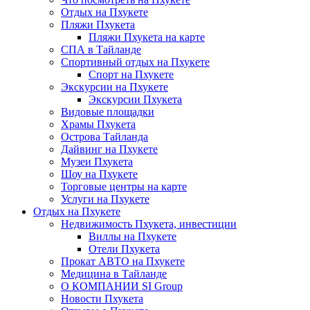
Отдых на Пхукете
Пляжи Пхукета
Пляжи Пхукета на карте
СПА в Тайланде
Спортивный отдых на Пхукете
Спорт на Пхукете
Экскурсии на Пхукете
Экскурсии Пхукета
Видовые площадки
Храмы Пхукета
Острова Тайланда
Дайвинг на Пхукете
Музеи Пхукета
Шоу на Пхукете
Торговые центры на карте
Услуги на Пхукете
Отдых на Пхукете
Недвижимость Пхукета, инвестиции
Виллы на Пхукете
Отели Пхукета
Прокат АВТО на Пхукете
Медицина в Тайланде
О КОМПАНИИ SI Group
Новости Пхукета