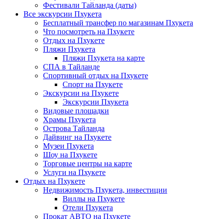
Фестивали Тайланда (даты)
Все экскурсии Пхукета
Бесплатный трансфер по магазинам Пхукета
Что посмотреть на Пхукете
Отдых на Пхукете
Пляжи Пхукета
Пляжи Пхукета на карте
СПА в Тайланде
Спортивный отдых на Пхукете
Спорт на Пхукете
Экскурсии на Пхукете
Экскурсии Пхукета
Видовые площадки
Храмы Пхукета
Острова Тайланда
Дайвинг на Пхукете
Музеи Пхукета
Шоу на Пхукете
Торговые центры на карте
Услуги на Пхукете
Отдых на Пхукете
Недвижимость Пхукета, инвестиции
Виллы на Пхукете
Отели Пхукета
Прокат АВТО на Пхукете