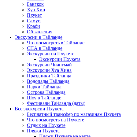
Бангкок
Хуа Хин
Пхукет
Самуи
Краби
Объявления
Экскурсии в Тайланде
Что посмотреть в Тайланде
СПА в Тайланде
Экскурсии на Пхукете
Экскурсии Пхукета
Экскурсии Чиангмай
Экскурсии Хуа Хина
Праздники Тайланда
Водопады Тайланда
Парки Тайланда
Острова Тайланда
Шоу в Тайланде
Фестивали Тайланда (даты)
Все экскурсии Пхукета
Бесплатный трансфер по магазинам Пхукета
Что посмотреть на Пхукете
Отдых на Пхукете
Пляжи Пхукета
Пляжи Пхукета на карте