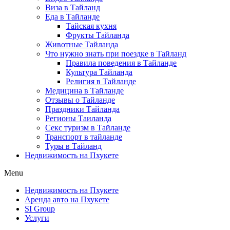
Виза в Тайланд
Еда в Тайланде
Тайская кухня
Фрукты Тайланда
Животные Тайланда
Что нужно знать при поездке в Тайланд
Правила поведения в Тайланде
Культура Тайланда
Религия в Тайланде
Медицина в Тайланде
Отзывы о Тайланде
Праздники Тайланда
Регионы Таиланда
Секс туризм в Тайланде
Транспорт в тайланде
Туры в Тайланд
Недвижимость на Пхукете
Menu
Недвижимость на Пхукете
Аренда авто на Пхукете
SI Group
Услуги