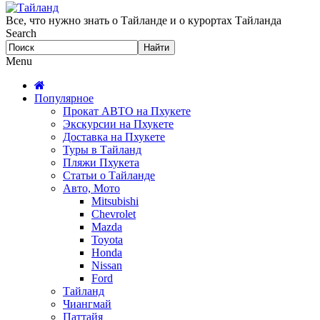
Все, что нужно знать о Тайланде и о курортах Тайланда
Search
Menu
Популярное
Прокат АВТО на Пхукете
Экскурсии на Пхукете
Доставка на Пхукете
Туры в Тайланд
Пляжи Пхукета
Статьи о Тайланде
Авто, Мото
Mitsubishi
Chevrolet
Mazda
Toyota
Honda
Nissan
Ford
Тайланд
Чиангмай
Паттайя