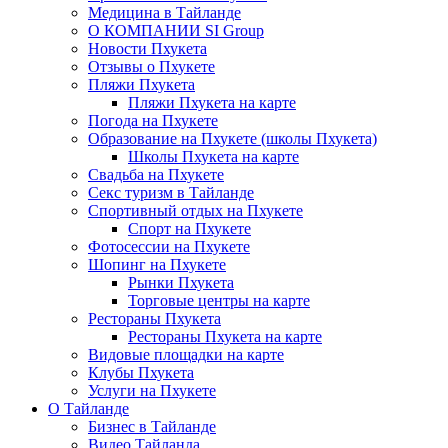
Медицина в Тайланде
О КОМПАНИИ SI Group
Новости Пхукета
Отзывы о Пхукете
Пляжи Пхукета
Пляжи Пхукета на карте
Погода на Пхукете
Образование на Пхукете (школы Пхукета)
Школы Пхукета на карте
Свадьба на Пхукете
Секс туризм в Тайланде
Спортивный отдых на Пхукете
Спорт на Пхукете
Фотосессии на Пхукете
Шопинг на Пхукете
Рынки Пхукета
Торговые центры на карте
Рестораны Пхукета
Рестораны Пхукета на карте
Видовые площадки на карте
Клубы Пхукета
Услуги на Пхукете
О Тайланде
Бизнес в Тайланде
Видео Тайланда