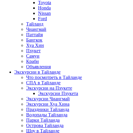
Toyota
Honda
Nissan
Ford
Тайланд
Чиангмай
Паттайя
Бангкок
Хуа Хин
Пхукет
Самуи
Краби
Объявления
Экскурсии в Тайланде
Что посмотреть в Тайланде
СПА в Тайланде
Экскурсии на Пхукете
Экскурсии Пхукета
Экскурсии Чиангмай
Экскурсии Хуа Хина
Праздники Тайланда
Водопады Тайланда
Парки Тайланда
Острова Тайланда
Шоу в Тайланде