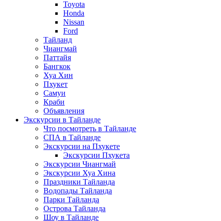
Toyota
Honda
Nissan
Ford
Тайланд
Чиангмай
Паттайя
Бангкок
Хуа Хин
Пхукет
Самуи
Краби
Объявления
Экскурсии в Тайланде
Что посмотреть в Тайланде
СПА в Тайланде
Экскурсии на Пхукете
Экскурсии Пхукета
Экскурсии Чиангмай
Экскурсии Хуа Хина
Праздники Тайланда
Водопады Тайланда
Парки Тайланда
Острова Тайланда
Шоу в Тайланде