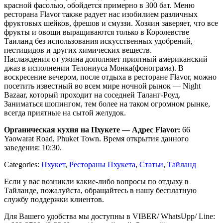
красной фасолью, обойдется примерно в 300 бат. Меню
ресторана Flavor также радует нас изобилием различных
фруктовых шейков, фрешов и смуззи. Хозяин заверяет, что все
фрукты и овощи выращиваются только в Королевстве
Таиланд без использования искусственных удобрений,
пестицидов и других химических веществ.
Наслаждения от ужина дополняет приятный американский
джаз в исполнении Телониуса Монка(фонограма). В
воскресение вечером, после отдыха в ресторане Flavor, можно
посетить известный во всем мире ночной рынок — Night
Bazaar, который проходит на соседней Таланг-Роуд.
Заниматься шопингом, тем более на таком огромном рынке,
всегда приятные на сытой желудок.
Органическая кухня на Пхукете — Адрес Flavor:
66
Yaowarat Road, Phuket Town. Время открытия данного
заведения: 10:30.
Categories:
Пхукет
,
Рестораны Пхукета
,
Статьи
,
Тайланд
Если у вас возникли какие-либо вопросы по отдыху в
Тайланде, пожалуйста, обращайтесь в нашу бесплатную
службу поддержки клиентов.
Для Вашего удобства мы доступны в VIBER/ WhatsUpp/ Line: