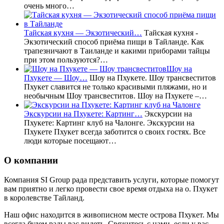
очень много…
Тайская кухня — Экзотический…
Тайская кухня -
Экзотический способ приёма пищи в Тайланде. Как
трапезничают в Таиланде и какими приборами тайцы
при этом пользуются?…
Шоу на
Пхукете — Шоу…
Шоу на Пхукете. Шоу трансвеститов
Пхукет славится не только красивыми пляжами, но и
необычным Шоу трансвеститов. Шоу на Пхукете –…
Экскурсии на Пхукете: Картинг…
Экскурсии на
Пхукете: Картинг клуб на Чалонге. Экскурсии на
Пхукете Пхукет всегда заботится о своих гостях. Все
люди которые посещают…
О компании
Компания SI Group рада представить услуги, которые помогут
вам приятно и легко провести свое время отдыха на о. Пхукет
в королевстве Тайланд.
Наш офис находится в живописном месте острова Пхукет. Мы
всегда будем рады вас видеть. Свяжитесь с нами, если у вас