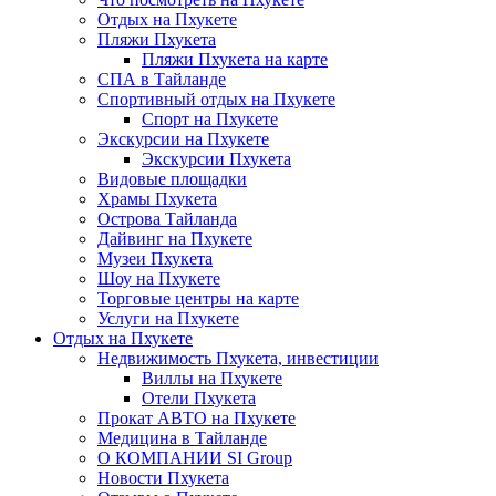
Отдых на Пхукете
Пляжи Пхукета
Пляжи Пхукета на карте
СПА в Тайланде
Спортивный отдых на Пхукете
Спорт на Пхукете
Экскурсии на Пхукете
Экскурсии Пхукета
Видовые площадки
Храмы Пхукета
Острова Тайланда
Дайвинг на Пхукете
Музеи Пхукета
Шоу на Пхукете
Торговые центры на карте
Услуги на Пхукете
Отдых на Пхукете
Недвижимость Пхукета, инвестиции
Виллы на Пхукете
Отели Пхукета
Прокат АВТО на Пхукете
Медицина в Тайланде
О КОМПАНИИ SI Group
Новости Пхукета