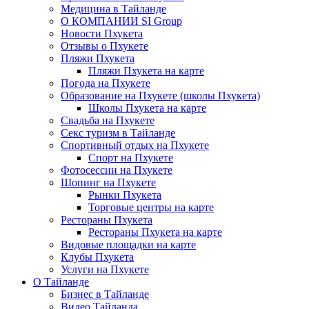
Медицина в Тайланде
О КОМПАНИИ SI Group
Новости Пхукета
Отзывы о Пхукете
Пляжи Пхукета
Пляжи Пхукета на карте
Погода на Пхукете
Образование на Пхукете (школы Пхукета)
Школы Пхукета на карте
Свадьба на Пхукете
Секс туризм в Тайланде
Спортивный отдых на Пхукете
Спорт на Пхукете
Фотосессии на Пхукете
Шопинг на Пхукете
Рынки Пхукета
Торговые центры на карте
Рестораны Пхукета
Рестораны Пхукета на карте
Видовые площадки на карте
Клубы Пхукета
Услуги на Пхукете
О Тайланде
Бизнес в Тайланде
Видео Тайланда