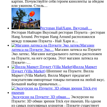
картин. Почувствуйте себя героем киноленты за обедом
или ужином. Стиль…
Ресторан НайХарн. Вкусный…
Ресторан Найхарн Вкусный ресторан Пхукета - ресторан
Hang Around. Ресторан Hang Around расположился
между пляжами Пхукета - Най Харн и…
Магазин
латекса на Пхукете Эко…
Магазин латекса на Пхукете
Эко латекс. Магазин натурального латекса расположен
на Пхукете, на юге острова. Этот магазин латекса на
Пхукете–…
Вилла Маркет
Пхукет (Villa Market)
Шоппинг на Пхукете. Вилла
Маркет (Villa Market). Вилла Маркет предлагает
покупателям импортные товары питания на любой вкус.
Большой выбор привычных…
Экскурсии на Пхукете: 3D обман…
Экскурсии на
Пхукете: 3D обман зрения Trick eye museum. На одном
из самых популярных курортов - Пхукете существует