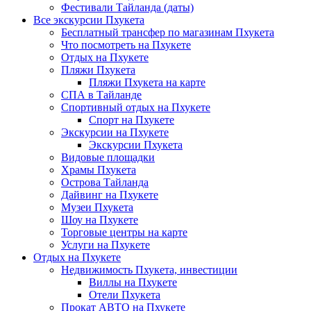
Фестивали Тайланда (даты)
Все экскурсии Пхукета
Бесплатный трансфер по магазинам Пхукета
Что посмотреть на Пхукете
Отдых на Пхукете
Пляжи Пхукета
Пляжи Пхукета на карте
СПА в Тайланде
Спортивный отдых на Пхукете
Спорт на Пхукете
Экскурсии на Пхукете
Экскурсии Пхукета
Видовые площадки
Храмы Пхукета
Острова Тайланда
Дайвинг на Пхукете
Музеи Пхукета
Шоу на Пхукете
Торговые центры на карте
Услуги на Пхукете
Отдых на Пхукете
Недвижимость Пхукета, инвестиции
Виллы на Пхукете
Отели Пхукета
Прокат АВТО на Пхукете