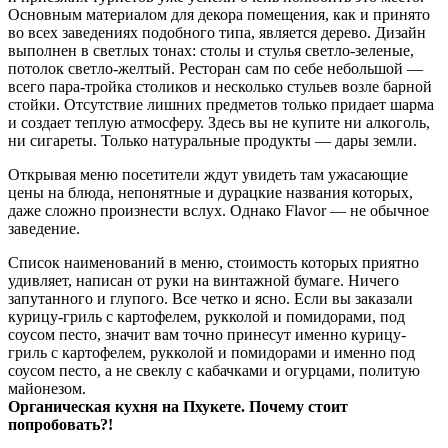
Основным материалом для декора помещения, как и принято
во всех заведениях подобного типа, является дерево. Дизайн
выполнен в светлых тонах: столы и стулья светло-зеленые,
потолок светло-желтый. Ресторан сам по себе небольшой —
всего пара-тройка столиков и несколько стульев возле барной
стойки. Отсутствие лишних предметов только придает шарма
и создает теплую атмосферу. Здесь вы не купите ни алкоголь,
ни сигареты. Только натуральные продукты — дары земли.
Открывая меню посетители ждут увидеть там ужасающие
цены на блюда, непонятные и дурацкие названия которых,
даже сложно произнести вслух. Однако Flavor — не обычное
заведение.
Список наименований в меню, стоимость которых приятно
удивляет, написан от руки на винтажной бумаге. Ничего
запутанного и глупого. Все четко и ясно. Если вы заказали
курицу-гриль с картофелем, рукколой и помидорами, под
соусом песто, значит вам точно принесут именно курицу-
гриль с картофелем, рукколой и помидорами и именно под
соусом песто, а не свеклу с кабачками и огурцами, политую
майонезом.
Органическая кухня на Пхукете. Почему стоит
попробовать?!