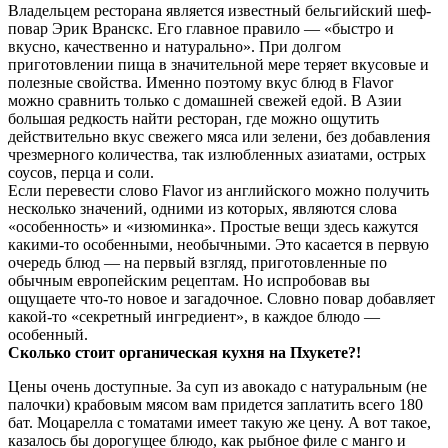
Владельцем ресторана является известный бельгийский шеф-
повар Эрик Вранскс. Его главное правило — «быстро и
вкусно, качественно и натурально». При долгом
приготовлении пища в значительной мере теряет вкусовые и
полезные свойства. Именно поэтому вкус блюд в Flavor
можно сравнить только с домашней свежей едой. В Азии
большая редкость найти ресторан, где можно ощутить
действительно вкус свежего мяса или зелени, без добавления
чрезмерного количества, так излюбленных азиатами, острых
соусов, перца и соли.
Если перевести слово Flavor из английского можно получить
несколько значений, одними из которых, являются слова
«особенность» и «изюминка». Простые вещи здесь кажутся
какими-то особенными, необычными. Это касается в первую
очередь блюд — на первый взгляд, приготовленные по
обычным европейским рецептам. Но испробовав вы
ощущаете что-то новое и загадочное. Словно повар добавляет
какой-то «секретный ингредиент», в каждое блюдо —
особенный.
Сколько стоит органическая кухня на Пхукете?!
Цены очень доступные. За суп из авокадо с натуральным (не
палочки) крабовым мясом вам придется заплатить всего 180
бат. Моцарелла с томатами имеет такую же цену. А вот такое,
казалось бы дорогущее блюдо, как рыбное филе с манго и