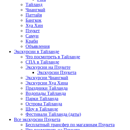
Тайланд
Чиангмай
Паттайя
Бангкок
Хуа Хин
Пхукет
Самуи
Краби
Объявления
Экскурсии в Тайланде
Что посмотреть в Тайланде
СПА в Тайланде
Экскурсии на Пхукете
Экскурсии Пхукета
Экскурсии Чиангмай
Экскурсии Хуа Хина
Праздники Тайланда
Водопады Тайланда
Парки Тайланда
Острова Тайланда
Шоу в Тайланде
Фестивали Тайланда (даты)
Все экскурсии Пхукета
Бесплатный трансфер по магазинам Пхукета
Что посмотреть на Пхукете