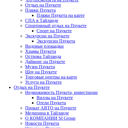
Отдых на Пхукете
Пляжи Пхукета
Пляжи Пхукета на карте
СПА в Тайланде
Спортивный отдых на Пхукете
Спорт на Пхукете
Экскурсии на Пхукете
Экскурсии Пхукета
Видовые площадки
Храмы Пхукета
Острова Тайланда
Дайвинг на Пхукете
Музеи Пхукета
Шоу на Пхукете
Торговые центры на карте
Услуги на Пхукете
Отдых на Пхукете
Недвижимость Пхукета, инвестиции
Виллы на Пхукете
Отели Пхукета
Прокат АВТО на Пхукете
Медицина в Тайланде
О КОМПАНИИ SI Group
Новости Пхукета