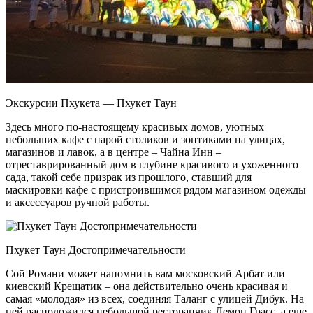
Экскурсии Пхукета — Пхукет Таун
Здесь много по-настоящему красивых домов, уютных
небольших кафе с парой столиков и зонтиками на улицах,
магазинов и лавок, а в центре – Чайна Инн –
отреставрированный дом в глубине красивого и ухоженного
сада, такой себе призрак из прошлого, ставший для
маскировки кафе с пристроившимся рядом магазином одежды
и аксессуаров ручной работы.
Пхукет Таун Достопримечательности
Сой Романи может напомнить вам московский Арбат или
киевский Крещатик – она действительно очень красивая и
самая «молодая» из всех, соединяя Таланг с улицей Дибук. На
ней расположился небольшой ресторанчик Лемон Грасс, а еще