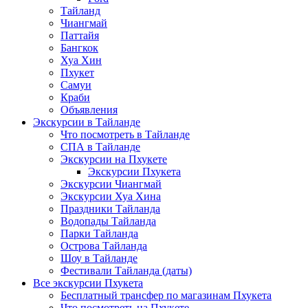
Тайланд
Чиангмай
Паттайя
Бангкок
Хуа Хин
Пхукет
Самуи
Краби
Объявления
Экскурсии в Тайланде
Что посмотреть в Тайланде
СПА в Тайланде
Экскурсии на Пхукете
Экскурсии Пхукета
Экскурсии Чиангмай
Экскурсии Хуа Хина
Праздники Тайланда
Водопады Тайланда
Парки Тайланда
Острова Тайланда
Шоу в Тайланде
Фестивали Тайланда (даты)
Все экскурсии Пхукета
Бесплатный трансфер по магазинам Пхукета
Что посмотреть на Пхукете