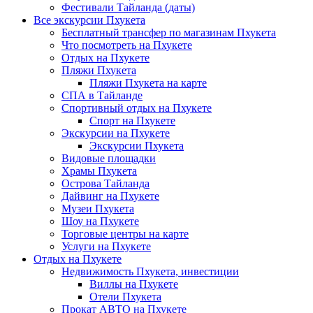
Фестивали Тайланда (даты)
Все экскурсии Пхукета
Бесплатный трансфер по магазинам Пхукета
Что посмотреть на Пхукете
Отдых на Пхукете
Пляжи Пхукета
Пляжи Пхукета на карте
СПА в Тайланде
Спортивный отдых на Пхукете
Спорт на Пхукете
Экскурсии на Пхукете
Экскурсии Пхукета
Видовые площадки
Храмы Пхукета
Острова Тайланда
Дайвинг на Пхукете
Музеи Пхукета
Шоу на Пхукете
Торговые центры на карте
Услуги на Пхукете
Отдых на Пхукете
Недвижимость Пхукета, инвестиции
Виллы на Пхукете
Отели Пхукета
Прокат АВТО на Пхукете