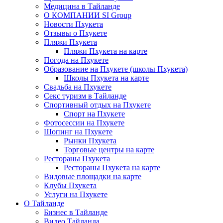
Медицина в Тайланде
О КОМПАНИИ SI Group
Новости Пхукета
Отзывы о Пхукете
Пляжи Пхукета
Пляжи Пхукета на карте
Погода на Пхукете
Образование на Пхукете (школы Пхукета)
Школы Пхукета на карте
Свадьба на Пхукете
Секс туризм в Тайланде
Спортивный отдых на Пхукете
Спорт на Пхукете
Фотосессии на Пхукете
Шопинг на Пхукете
Рынки Пхукета
Торговые центры на карте
Рестораны Пхукета
Рестораны Пхукета на карте
Видовые площадки на карте
Клубы Пхукета
Услуги на Пхукете
О Тайланде
Бизнес в Тайланде
Видео Тайланда