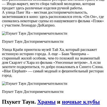
— Инди-маркет, место сбора тайской молодежи, которая
продает здесь различные изделия ручной работы.
А улица Панг На – местная достопримечательность,
засветившаяся в кино: здесь расположился отель «On On», где
снимались некоторые сцены из нашумевшего фильма «Пляж»
с участием Леонардо ДиКаприо.
Пхукет Таун Достопримечательности
Улица Краби приютила музей Тай Ха, который расскажет
истинную историю города. А еще – Баан Чинпрача –
старинный жилой особняк, чем-то похожий на знаменитый
дом Скарлет о’Хара из фильма «Унесенные ветром». А если
захотите подкрепиться, то добро пожаловать в Синего Слона.
«Blue Elephant» — самый модный и фешенебельный ресторан
город.
Пхукет Таун Достопримечательности
Пхукет Таун.
Храмы
и
ночные клубы