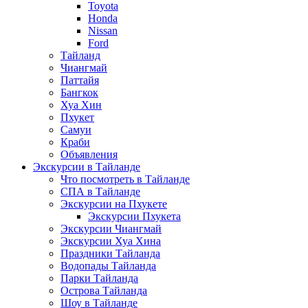
Toyota
Honda
Nissan
Ford
Тайланд
Чиангмай
Паттайя
Бангкок
Хуа Хин
Пхукет
Самуи
Краби
Объявления
Экскурсии в Тайланде
Что посмотреть в Тайланде
СПА в Тайланде
Экскурсии на Пхукете
Экскурсии Пхукета
Экскурсии Чиангмай
Экскурсии Хуа Хина
Праздники Тайланда
Водопады Тайланда
Парки Тайланда
Острова Тайланда
Шоу в Тайланде