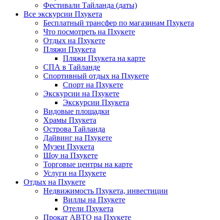
Фестивали Тайланда (даты)
Все экскурсии Пхукета
Бесплатный трансфер по магазинам Пхукета
Что посмотреть на Пхукете
Отдых на Пхукете
Пляжи Пхукета
Пляжи Пхукета на карте
СПА в Тайланде
Спортивный отдых на Пхукете
Спорт на Пхукете
Экскурсии на Пхукете
Экскурсии Пхукета
Видовые площадки
Храмы Пхукета
Острова Тайланда
Дайвинг на Пхукете
Музеи Пхукета
Шоу на Пхукете
Торговые центры на карте
Услуги на Пхукете
Отдых на Пхукете
Недвижимость Пхукета, инвестиции
Виллы на Пхукете
Отели Пхукета
Прокат АВТО на Пхукете