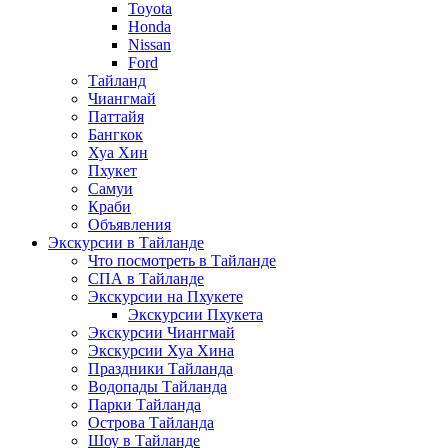
Toyota
Honda
Nissan
Ford
Тайланд
Чиангмай
Паттайя
Бангкок
Хуа Хин
Пхукет
Самуи
Краби
Объявления
Экскурсии в Тайланде
Что посмотреть в Тайланде
СПА в Тайланде
Экскурсии на Пхукете
Экскурсии Пхукета
Экскурсии Чиангмай
Экскурсии Хуа Хина
Праздники Тайланда
Водопады Тайланда
Парки Тайланда
Острова Тайланда
Шоу в Тайланде