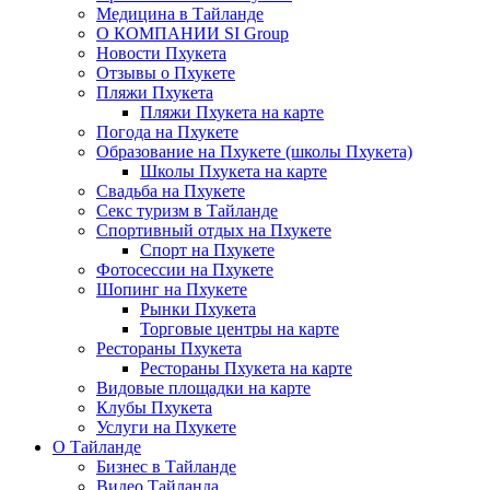
Медицина в Тайланде
О КОМПАНИИ SI Group
Новости Пхукета
Отзывы о Пхукете
Пляжи Пхукета
Пляжи Пхукета на карте
Погода на Пхукете
Образование на Пхукете (школы Пхукета)
Школы Пхукета на карте
Свадьба на Пхукете
Секс туризм в Тайланде
Спортивный отдых на Пхукете
Спорт на Пхукете
Фотосессии на Пхукете
Шопинг на Пхукете
Рынки Пхукета
Торговые центры на карте
Рестораны Пхукета
Рестораны Пхукета на карте
Видовые площадки на карте
Клубы Пхукета
Услуги на Пхукете
О Тайланде
Бизнес в Тайланде
Видео Тайланда