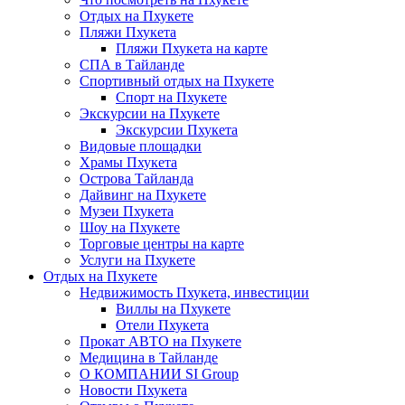
Отдых на Пхукете
Пляжи Пхукета
Пляжи Пхукета на карте
СПА в Тайланде
Спортивный отдых на Пхукете
Спорт на Пхукете
Экскурсии на Пхукете
Экскурсии Пхукета
Видовые площадки
Храмы Пхукета
Острова Тайланда
Дайвинг на Пхукете
Музеи Пхукета
Шоу на Пхукете
Торговые центры на карте
Услуги на Пхукете
Отдых на Пхукете
Недвижимость Пхукета, инвестиции
Виллы на Пхукете
Отели Пхукета
Прокат АВТО на Пхукете
Медицина в Тайланде
О КОМПАНИИ SI Group
Новости Пхукета