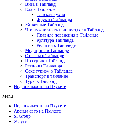
Виза в Тайланд
Еда в Тайланде
Тайская кухня
Фрукты Тайланда
Животные Тайланда
Что нужно знать при поездке в Тайланд
Правила поведения в Тайланде
Культура Тайланда
Религия в Тайланде
Медицина в Тайланде
Отзывы о Тайланде
Праздники Тайланда
Регионы Таиланда
Секс туризм в Тайланде
Транспорт в тайланде
Туры в Тайланд
Недвижимость на Пхукете
Menu
Недвижимость на Пхукете
Аренда авто на Пхукете
SI Group
Услуги