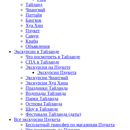
Тайланд
Чиангмай
Паттайя
Бангкок
Хуа Хин
Пхукет
Самуи
Краби
Объявления
Экскурсии в Тайланде
Что посмотреть в Тайланде
СПА в Тайланде
Экскурсии на Пхукете
Экскурсии Пхукета
Экскурсии Чиангмай
Экскурсии Хуа Хина
Праздники Тайланда
Водопады Тайланда
Парки Тайланда
Острова Тайланда
Шоу в Тайланде
Фестивали Тайланда (даты)
Все экскурсии Пхукета
Бесплатный трансфер по магазинам Пхукета
Что посмотреть на Пхукете