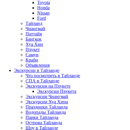
Toyota
Honda
Nissan
Ford
Тайланд
Чиангмай
Паттайя
Бангкок
Хуа Хин
Пхукет
Самуи
Краби
Объявления
Экскурсии в Тайланде
Что посмотреть в Тайланде
СПА в Тайланде
Экскурсии на Пхукете
Экскурсии Пхукета
Экскурсии Чиангмай
Экскурсии Хуа Хина
Праздники Тайланда
Водопады Тайланда
Парки Тайланда
Острова Тайланда
Шоу в Тайланде