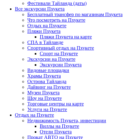
Фестивали Тайланда (даты)
Все экскурсии Пхукета
Бесплатный трансфер по магазинам Пхукета
Что посмотреть на Пхукете
Отдых на Пхукете
Пляжи Пхукета
Пляжи Пхукета на карте
СПА в Тайланде
Спортивный отдых на Пхукете
Спорт на Пхукете
Экскурсии на Пхукете
Экскурсии Пхукета
Видовые площадки
Храмы Пхукета
Острова Тайланда
Дайвинг на Пхукете
Музеи Пхукета
Шоу на Пхукете
Торговые центры на карте
Услуги на Пхукете
Отдых на Пхукете
Недвижимость Пхукета, инвестиции
Виллы на Пхукете
Отели Пхукета
Прокат АВТО на Пхукете