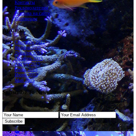
Контакты
Рекламодателям
Реклама на сайте
Партнерам
Архивы
Сентябрь 2022
Январь 2016
Декабрь 2015
Октябрь 2015
Август 2015
Июль 2015
Июнь 2015
Май 2015
Subscribe To Newsletter
Subscribe to get our latest news