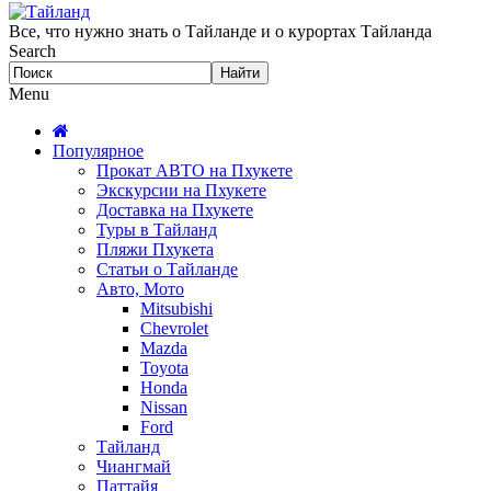
Все, что нужно знать о Тайланде и о курортах Тайланда
Search
Menu
Популярное
Прокат АВТО на Пхукете
Экскурсии на Пхукете
Доставка на Пхукете
Туры в Тайланд
Пляжи Пхукета
Статьи о Тайланде
Авто, Мото
Mitsubishi
Chevrolet
Mazda
Toyota
Honda
Nissan
Ford
Тайланд
Чиангмай
Паттайя