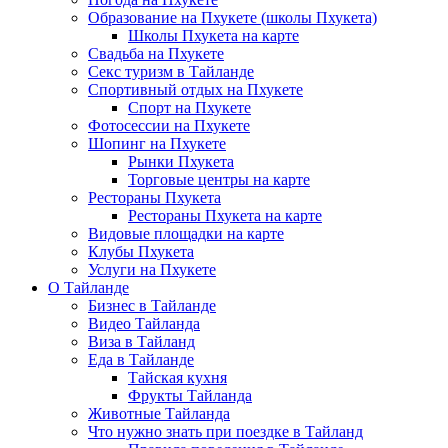
Образование на Пхукете (школы Пхукета)
Школы Пхукета на карте
Свадьба на Пхукете
Секс туризм в Тайланде
Спортивный отдых на Пхукете
Спорт на Пхукете
Фотосессии на Пхукете
Шопинг на Пхукете
Рынки Пхукета
Торговые центры на карте
Рестораны Пхукета
Рестораны Пхукета на карте
Видовые площадки на карте
Клубы Пхукета
Услуги на Пхукете
О Тайланде
Бизнес в Тайланде
Видео Тайланда
Виза в Тайланд
Еда в Тайланде
Тайская кухня
Фрукты Тайланда
Животные Тайланда
Что нужно знать при поездке в Тайланд