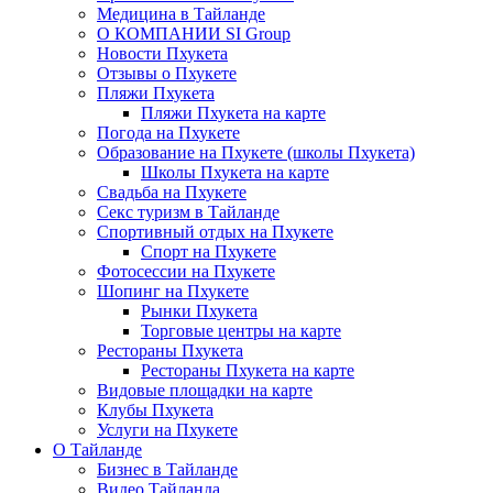
Медицина в Тайланде
О КОМПАНИИ SI Group
Новости Пхукета
Отзывы о Пхукете
Пляжи Пхукета
Пляжи Пхукета на карте
Погода на Пхукете
Образование на Пхукете (школы Пхукета)
Школы Пхукета на карте
Свадьба на Пхукете
Секс туризм в Тайланде
Спортивный отдых на Пхукете
Спорт на Пхукете
Фотосессии на Пхукете
Шопинг на Пхукете
Рынки Пхукета
Торговые центры на карте
Рестораны Пхукета
Рестораны Пхукета на карте
Видовые площадки на карте
Клубы Пхукета
Услуги на Пхукете
О Тайланде
Бизнес в Тайланде
Видео Тайланда