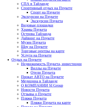
СПА в Тайланде
Спортивный отдых на Пхукете
Спорт на Пхукете
Экскурсии на Пхукете
Экскурсии Пхукета
Видовые площадки
Храмы Пхукета
Острова Тайланда
Дайвинг на Пхукете
Музеи Пхукета
Шоу на Пхукете
Торговые центры на карте
Услуги на Пхукете
Отдых на Пхукете
Недвижимость Пхукета, инвестиции
Виллы на Пхукете
Отели Пхукета
Прокат АВТО на Пхукете
Медицина в Тайланде
О КОМПАНИИ SI Group
Новости Пхукета
Отзывы о Пхукете
Пляжи Пхукета
Пляжи Пхукета на карте
Погода на Пхукете