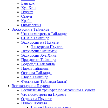
Бангкок
Хуа Хин
Пхукет
Самуи
Краби
Объявления
Экскурсии в Тайланде
Что посмотреть в Тайланде
СПА в Тайланде
Экскурсии на Пхукете
Экскурсии Пхукета
Экскурсии Чиангмай
Экскурсии Хуа Хина
Праздники Тайланда
Водопады Тайланда
Парки Тайланда
Острова Тайланда
Шоу в Тайланде
Фестивали Тайланда (даты)
Все экскурсии Пхукета
Бесплатный трансфер по магазинам Пхукета
Что посмотреть на Пхукете
Отдых на Пхукете
Пляжи Пхукета
Пляжи Пхукета на карте