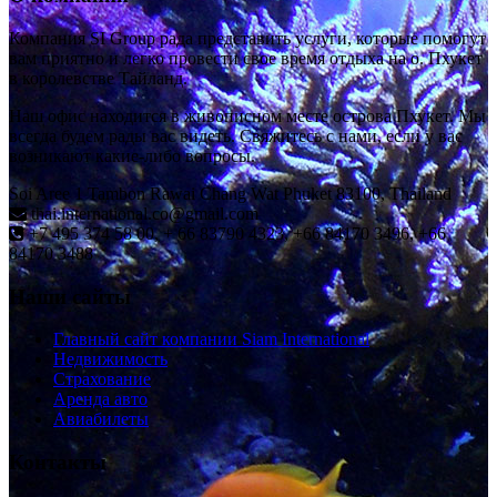
Компания SI Group рада представить услуги, которые помогут
вам приятно и легко провести свое время отдыха на о. Пхукет
в королевстве Тайланд.
Наш офис находится в живописном месте острова Пхукет. Мы
всегда будем рады вас видеть. Свяжитесь с нами, если у вас
возникают какие-либо вопросы.
Soi Aree 1 Tambon Rawai Chang Wat Phuket 83100, Thailand
thai.international.co@gmail.com
+7 495 374 58 00, + 66 83790 4323, +66 84170 3496, +66
84170 3488
Наши сайты
Главный сайт компании Siam International
Недвижимость
Страхование
Аренда авто
Авиабилеты
Контакты