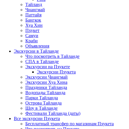
Тайланд
Чиангмай
Паттайя
Бангкок
Хуа Хин
Пхукет
Самуи
Краби
Объявления
Экскурсии в Тайланде
Что посмотреть в Тайланде
СПА в Тайланде
Экскурсии на Пхукете
Экскурсии Пхукета
Экскурсии Чиангмай
Экскурсии Хуа Хина
Праздники Тайланда
Водопады Тайланда
Парки Тайланда
Острова Тайланда
Шоу в Тайланде
Фестивали Тайланда (даты)
Все экскурсии Пхукета
Бесплатный трансфер по магазинам Пхукета
Что посмотреть на Пхукете