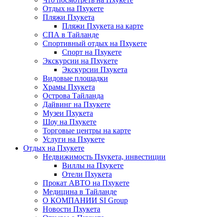
Отдых на Пхукете
Пляжи Пхукета
Пляжи Пхукета на карте
СПА в Тайланде
Спортивный отдых на Пхукете
Спорт на Пхукете
Экскурсии на Пхукете
Экскурсии Пхукета
Видовые площадки
Храмы Пхукета
Острова Тайланда
Дайвинг на Пхукете
Музеи Пхукета
Шоу на Пхукете
Торговые центры на карте
Услуги на Пхукете
Отдых на Пхукете
Недвижимость Пхукета, инвестиции
Виллы на Пхукете
Отели Пхукета
Прокат АВТО на Пхукете
Медицина в Тайланде
О КОМПАНИИ SI Group
Новости Пхукета