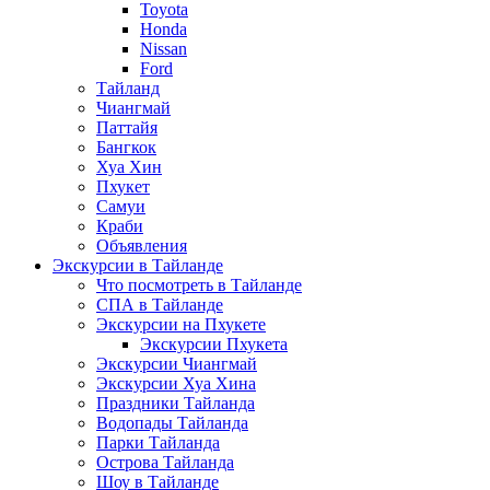
Toyota
Honda
Nissan
Ford
Тайланд
Чиангмай
Паттайя
Бангкок
Хуа Хин
Пхукет
Самуи
Краби
Объявления
Экскурсии в Тайланде
Что посмотреть в Тайланде
СПА в Тайланде
Экскурсии на Пхукете
Экскурсии Пхукета
Экскурсии Чиангмай
Экскурсии Хуа Хина
Праздники Тайланда
Водопады Тайланда
Парки Тайланда
Острова Тайланда
Шоу в Тайланде