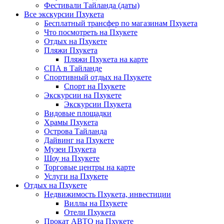
Фестивали Тайланда (даты)
Все экскурсии Пхукета
Бесплатный трансфер по магазинам Пхукета
Что посмотреть на Пхукете
Отдых на Пхукете
Пляжи Пхукета
Пляжи Пхукета на карте
СПА в Тайланде
Спортивный отдых на Пхукете
Спорт на Пхукете
Экскурсии на Пхукете
Экскурсии Пхукета
Видовые площадки
Храмы Пхукета
Острова Тайланда
Дайвинг на Пхукете
Музеи Пхукета
Шоу на Пхукете
Торговые центры на карте
Услуги на Пхукете
Отдых на Пхукете
Недвижимость Пхукета, инвестиции
Виллы на Пхукете
Отели Пхукета
Прокат АВТО на Пхукете