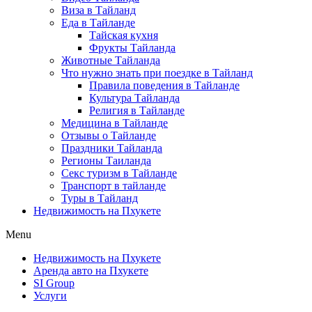
Виза в Тайланд
Еда в Тайланде
Тайская кухня
Фрукты Тайланда
Животные Тайланда
Что нужно знать при поездке в Тайланд
Правила поведения в Тайланде
Культура Тайланда
Религия в Тайланде
Медицина в Тайланде
Отзывы о Тайланде
Праздники Тайланда
Регионы Таиланда
Секс туризм в Тайланде
Транспорт в тайланде
Туры в Тайланд
Недвижимость на Пхукете
Menu
Недвижимость на Пхукете
Аренда авто на Пхукете
SI Group
Услуги