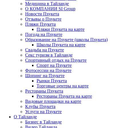
Медицина в Тайланде
О КОМПАНИИ SI Group
Новости Пхукета
Отзывы о Пхукете
Пляжи Пхукета
Пляжи Пхукета на карте
Погода на Пхукете
Образование на Пхукете (школы Пхукета)
Школы Пхукета на карте
Свадьба на Пхукете
Секс туризм в Тайланде
Спортивный отдых на Пхукете
Спорт на Пхукете
Фотосессии на Пхукете
Шопинг на Пхукете
Рынки Пхукета
Торговые центры на карте
Рестораны Пхукета
Рестораны Пхукета на карте
Видовые площадки на карте
Клубы Пхукета
Услуги на Пхукете
О Тайланде
Бизнес в Тайланде
Видео Тайланда