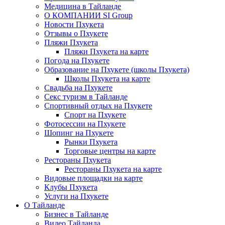
Медицина в Тайланде
О КОМПАНИИ SI Group
Новости Пхукета
Отзывы о Пхукете
Пляжи Пхукета
Пляжи Пхукета на карте
Погода на Пхукете
Образование на Пхукете (школы Пхукета)
Школы Пхукета на карте
Свадьба на Пхукете
Секс туризм в Тайланде
Спортивный отдых на Пхукете
Спорт на Пхукете
Фотосессии на Пхукете
Шопинг на Пхукете
Рынки Пхукета
Торговые центры на карте
Рестораны Пхукета
Рестораны Пхукета на карте
Видовые площадки на карте
Клубы Пхукета
Услуги на Пхукете
О Тайланде
Бизнес в Тайланде
Видео Тайланда