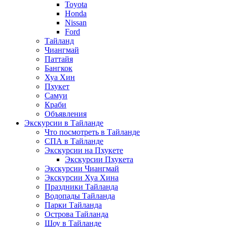
Toyota
Honda
Nissan
Ford
Тайланд
Чиангмай
Паттайя
Бангкок
Хуа Хин
Пхукет
Самуи
Краби
Объявления
Экскурсии в Тайланде
Что посмотреть в Тайланде
СПА в Тайланде
Экскурсии на Пхукете
Экскурсии Пхукета
Экскурсии Чиангмай
Экскурсии Хуа Хина
Праздники Тайланда
Водопады Тайланда
Парки Тайланда
Острова Тайланда
Шоу в Тайланде