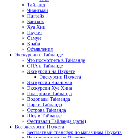
Тайланд
Чиангмай
Паттайя
Бангкок
Хуа Хин
Пхукет
Самуи
Краби
Объявления
Экскурсии в Тайланде
Что посмотреть в Тайланде
СПА в Тайланде
Экскурсии на Пхукете
Экскурсии Пхукета
Экскурсии Чиангмай
Экскурсии Хуа Хина
Праздники Тайланда
Водопады Тайланда
Парки Тайланда
Острова Тайланда
Шоу в Тайланде
Фестивали Тайланда (даты)
Все экскурсии Пхукета
Бесплатный трансфер по магазинам Пхукета
Что посмотреть на Пхукете