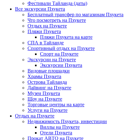
Фестивали Тайланда (даты)
Все экскурсии Пхукета
Бесплатный трансфер по магазинам Пхукета
Что посмотреть на Пхукете
Отдых на Пхукете
Пляжи Пхукета
Пляжи Пхукета на карте
СПА в Тайланде
Спортивный отдых на Пхукете
Спорт на Пхукете
Экскурсии на Пхукете
Экскурсии Пхукета
Видовые площадки
Храмы Пхукета
Острова Тайланда
Дайвинг на Пхукете
Музеи Пхукета
Шоу на Пхукете
Торговые центры на карте
Услуги на Пхукете
Отдых на Пхукете
Недвижимость Пхукета, инвестиции
Виллы на Пхукете
Отели Пхукета
Прокат АВТО на Пхукете