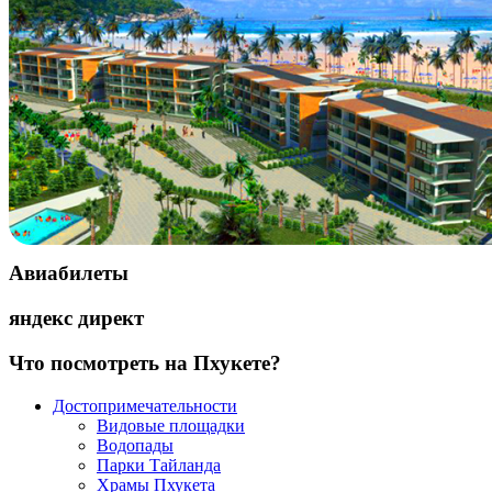
Авиабилеты
яндекс директ
Что посмотреть на Пхукете?
Достопримечательности
Видовые площадки
Водопады
Парки Тайланда
Храмы Пхукета