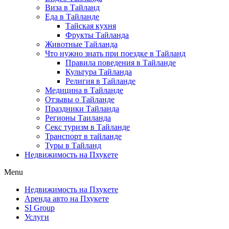
Виза в Тайланд
Еда в Тайланде
Тайская кухня
Фрукты Тайланда
Животные Тайланда
Что нужно знать при поездке в Тайланд
Правила поведения в Тайланде
Культура Тайланда
Религия в Тайланде
Медицина в Тайланде
Отзывы о Тайланде
Праздники Тайланда
Регионы Таиланда
Секс туризм в Тайланде
Транспорт в тайланде
Туры в Тайланд
Недвижимость на Пхукете
Menu
Недвижимость на Пхукете
Аренда авто на Пхукете
SI Group
Услуги