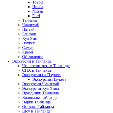
Toyota
Honda
Nissan
Ford
Тайланд
Чиангмай
Паттайя
Бангкок
Хуа Хин
Пхукет
Самуи
Краби
Объявления
Экскурсии в Тайланде
Что посмотреть в Тайланде
СПА в Тайланде
Экскурсии на Пхукете
Экскурсии Пхукета
Экскурсии Чиангмай
Экскурсии Хуа Хина
Праздники Тайланда
Водопады Тайланда
Парки Тайланда
Острова Тайланда
Шоу в Тайланде