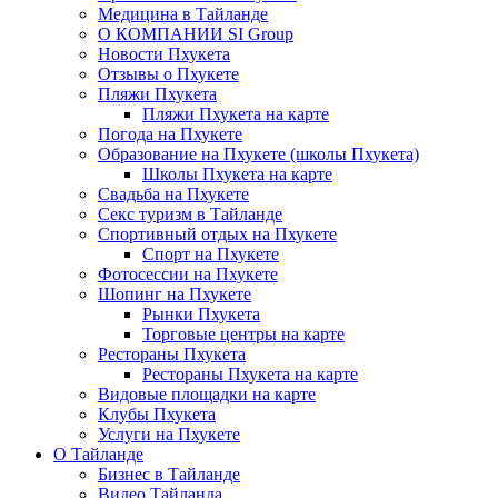
Медицина в Тайланде
О КОМПАНИИ SI Group
Новости Пхукета
Отзывы о Пхукете
Пляжи Пхукета
Пляжи Пхукета на карте
Погода на Пхукете
Образование на Пхукете (школы Пхукета)
Школы Пхукета на карте
Свадьба на Пхукете
Секс туризм в Тайланде
Спортивный отдых на Пхукете
Спорт на Пхукете
Фотосессии на Пхукете
Шопинг на Пхукете
Рынки Пхукета
Торговые центры на карте
Рестораны Пхукета
Рестораны Пхукета на карте
Видовые площадки на карте
Клубы Пхукета
Услуги на Пхукете
О Тайланде
Бизнес в Тайланде
Видео Тайланда