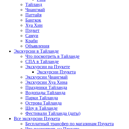
Тайланд
Чиангмай
Паттайя
Бангкок
Хуа Хин
Пхукет
Самуи
Краби
Объявления
Экскурсии в Тайланде
Что посмотреть в Тайланде
СПА в Тайланде
Экскурсии на Пхукете
Экскурсии Пхукета
Экскурсии Чиангмай
Экскурсии Хуа Хина
Праздники Тайланда
Водопады Тайланда
Парки Тайланда
Острова Тайланда
Шоу в Тайланде
Фестивали Тайланда (даты)
Все экскурсии Пхукета
Бесплатный трансфер по магазинам Пхукета
Что посмотреть на Пхукете