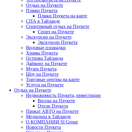
Отдых на Пхукете
Пляжи Пхукета
Пляжи Пхукета на карте
СПА в Тайланде
Спортивный отдых на Пхукете
Спорт на Пхукете
Экскурсии на Пхукете
Экскурсии Пхукета
Видовые площадки
Храмы Пхукета
Острова Тайланда
Дайвинг на Пхукете
Музеи Пхукета
Шоу на Пхукете
Торговые центры на карте
Услуги на Пхукете
Отдых на Пхукете
Недвижимость Пхукета, инвестиции
Виллы на Пхукете
Отели Пхукета
Прокат АВТО на Пхукете
Медицина в Тайланде
О КОМПАНИИ SI Group
Новости Пхукета