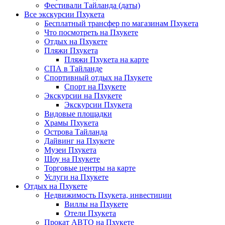
Фестивали Тайланда (даты)
Все экскурсии Пхукета
Бесплатный трансфер по магазинам Пхукета
Что посмотреть на Пхукете
Отдых на Пхукете
Пляжи Пхукета
Пляжи Пхукета на карте
СПА в Тайланде
Спортивный отдых на Пхукете
Спорт на Пхукете
Экскурсии на Пхукете
Экскурсии Пхукета
Видовые площадки
Храмы Пхукета
Острова Тайланда
Дайвинг на Пхукете
Музеи Пхукета
Шоу на Пхукете
Торговые центры на карте
Услуги на Пхукете
Отдых на Пхукете
Недвижимость Пхукета, инвестиции
Виллы на Пхукете
Отели Пхукета
Прокат АВТО на Пхукете