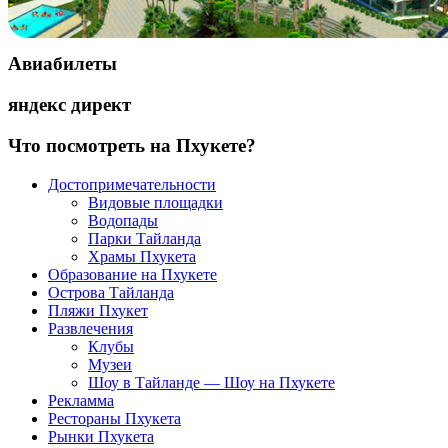
Авиабилеты
яндекс директ
Что посмотреть на Пхукете?
Достопримечательности
Видовые площадки
Водопады
Парки Тайланда
Храмы Пхукета
Образование на Пхукете
Острова Тайланда
Пляжи Пхукет
Развлечения
Клубы
Музеи
Шоу в Тайланде — Шоу на Пхукете
Рекламма
Рестораны Пхукета
Рынки Пхукета