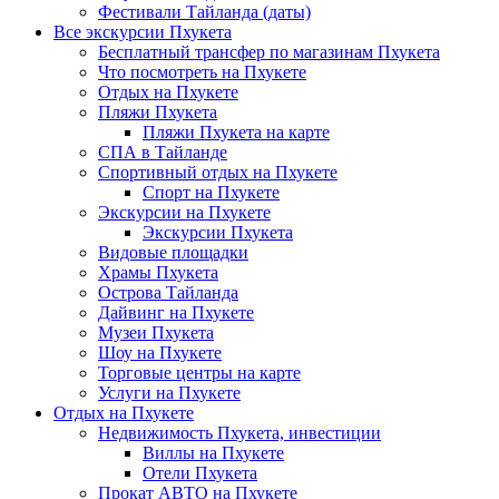
Фестивали Тайланда (даты)
Все экскурсии Пхукета
Бесплатный трансфер по магазинам Пхукета
Что посмотреть на Пхукете
Отдых на Пхукете
Пляжи Пхукета
Пляжи Пхукета на карте
СПА в Тайланде
Спортивный отдых на Пхукете
Спорт на Пхукете
Экскурсии на Пхукете
Экскурсии Пхукета
Видовые площадки
Храмы Пхукета
Острова Тайланда
Дайвинг на Пхукете
Музеи Пхукета
Шоу на Пхукете
Торговые центры на карте
Услуги на Пхукете
Отдых на Пхукете
Недвижимость Пхукета, инвестиции
Виллы на Пхукете
Отели Пхукета
Прокат АВТО на Пхукете