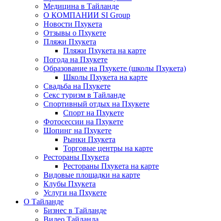
Медицина в Тайланде
О КОМПАНИИ SI Group
Новости Пхукета
Отзывы о Пхукете
Пляжи Пхукета
Пляжи Пхукета на карте
Погода на Пхукете
Образование на Пхукете (школы Пхукета)
Школы Пхукета на карте
Свадьба на Пхукете
Секс туризм в Тайланде
Спортивный отдых на Пхукете
Спорт на Пхукете
Фотосессии на Пхукете
Шопинг на Пхукете
Рынки Пхукета
Торговые центры на карте
Рестораны Пхукета
Рестораны Пхукета на карте
Видовые площадки на карте
Клубы Пхукета
Услуги на Пхукете
О Тайланде
Бизнес в Тайланде
Видео Тайланда