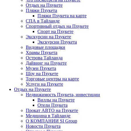
Отдых на Пхукете
Пляжи Пхукета
Пляжи Пхукета на карте
СПА в Тайланде
Спортивный отдых на Пхукете
Спорт на Пхукете
Экскурсии на Пхукете
Экскурсии Пхукета
Видовые площадки
Храмы Пхукета
Острова Тайланда
Дайвинг на Пхукете
Музеи Пхукета
Шоу на Пхукете
Торговые центры на карте
Услуги на Пхукете
Отдых на Пхукете
Недвижимость Пхукета, инвестиции
Виллы на Пхукете
Отели Пхукета
Прокат АВТО на Пхукете
Медицина в Тайланде
О КОМПАНИИ SI Group
Новости Пхукета