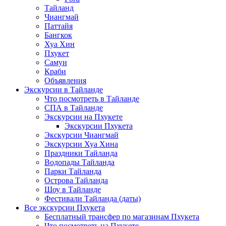
Тайланд
Чиангмай
Паттайя
Бангкок
Хуа Хин
Пхукет
Самуи
Краби
Объявления
Экскурсии в Тайланде
Что посмотреть в Тайланде
СПА в Тайланде
Экскурсии на Пхукете
Экскурсии Пхукета
Экскурсии Чиангмай
Экскурсии Хуа Хина
Праздники Тайланда
Водопады Тайланда
Парки Тайланда
Острова Тайланда
Шоу в Тайланде
Фестивали Тайланда (даты)
Все экскурсии Пхукета
Бесплатный трансфер по магазинам Пхукета
Что посмотреть на Пхукете