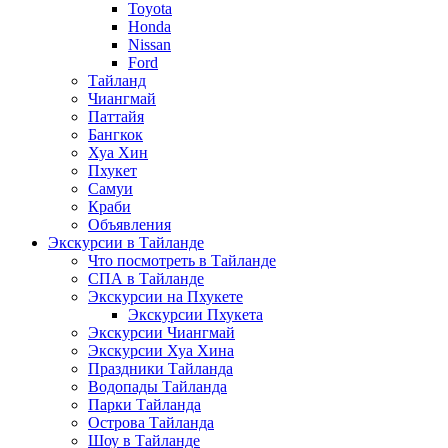
Toyota
Honda
Nissan
Ford
Тайланд
Чиангмай
Паттайя
Бангкок
Хуа Хин
Пхукет
Самуи
Краби
Объявления
Экскурсии в Тайланде
Что посмотреть в Тайланде
СПА в Тайланде
Экскурсии на Пхукете
Экскурсии Пхукета
Экскурсии Чиангмай
Экскурсии Хуа Хина
Праздники Тайланда
Водопады Тайланда
Парки Тайланда
Острова Тайланда
Шоу в Тайланде