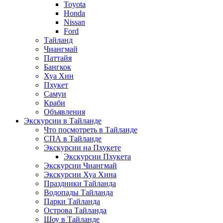
Toyota
Honda
Nissan
Ford
Тайланд
Чиангмай
Паттайя
Бангкок
Хуа Хин
Пхукет
Самуи
Краби
Объявления
Экскурсии в Тайланде
Что посмотреть в Тайланде
СПА в Тайланде
Экскурсии на Пхукете
Экскурсии Пхукета
Экскурсии Чиангмай
Экскурсии Хуа Хина
Праздники Тайланда
Водопады Тайланда
Парки Тайланда
Острова Тайланда
Шоу в Тайланде