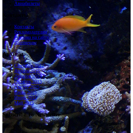
Авиабилеты
Контакты
Контакты
Рекламодателям
Реклама на сайте
Партнерам
Архивы
Сентябрь 2022
Январь 2016
Декабрь 2015
Октябрь 2015
Август 2015
Июль 2015
Июнь 2015
Май 2015
Subscribe To Newsletter
Subscribe to get our latest news