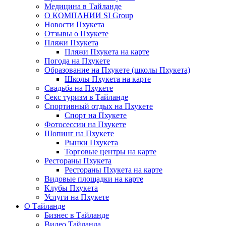
Медицина в Тайланде
О КОМПАНИИ SI Group
Новости Пхукета
Отзывы о Пхукете
Пляжи Пхукета
Пляжи Пхукета на карте
Погода на Пхукете
Образование на Пхукете (школы Пхукета)
Школы Пхукета на карте
Свадьба на Пхукете
Секс туризм в Тайланде
Спортивный отдых на Пхукете
Спорт на Пхукете
Фотосессии на Пхукете
Шопинг на Пхукете
Рынки Пхукета
Торговые центры на карте
Рестораны Пхукета
Рестораны Пхукета на карте
Видовые площадки на карте
Клубы Пхукета
Услуги на Пхукете
О Тайланде
Бизнес в Тайланде
Видео Тайланда