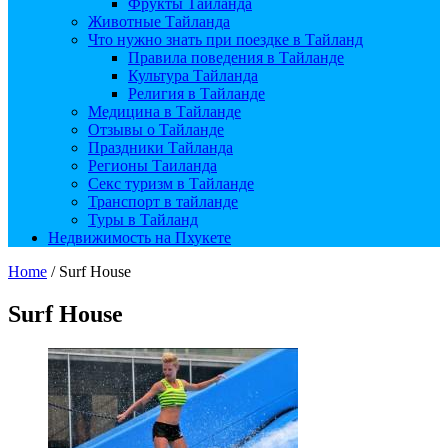
Фрукты Тайланда
Животные Тайланда
Что нужно знать при поездке в Тайланд
Правила поведения в Тайланде
Культура Тайланда
Религия в Тайланде
Медицина в Тайланде
Отзывы о Тайланде
Праздники Тайланда
Регионы Таиланда
Секс туризм в Тайланде
Транспорт в тайланде
Туры в Тайланд
Недвижимость на Пхукете
Home
/
Surf House
Surf House