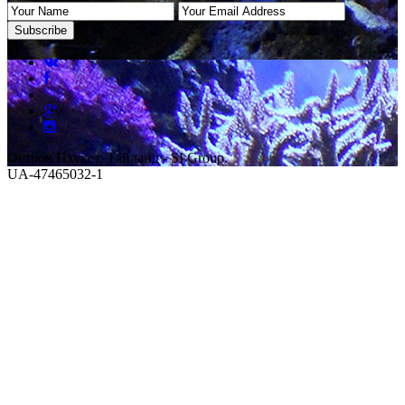
Остров Пхукет, Тайланд - SI Group.
UA-47465032-1