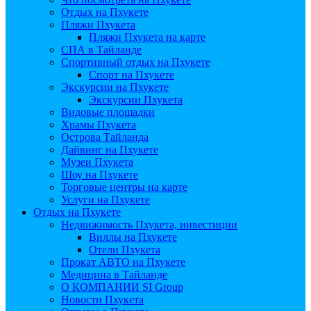
Отдых на Пхукете
Пляжи Пхукета
Пляжи Пхукета на карте
СПА в Тайланде
Спортивный отдых на Пхукете
Спорт на Пхукете
Экскурсии на Пхукете
Экскурсии Пхукета
Видовые площадки
Храмы Пхукета
Острова Тайланда
Дайвинг на Пхукете
Музеи Пхукета
Шоу на Пхукете
Торговые центры на карте
Услуги на Пхукете
Отдых на Пхукете
Недвижимость Пхукета, инвестиции
Виллы на Пхукете
Отели Пхукета
Прокат АВТО на Пхукете
Медицина в Тайланде
О КОМПАНИИ SI Group
Новости Пхукета