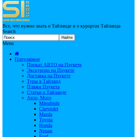
Все, что нужно знать о Тайланде и о курортах Тайланда
Search
Menu
Популярное
Прокат АВТО на Пхукете
Экскурсии на Пхукете
Доставка на Пхукете
Туры в Тайланд
Пляжи Пхукета
Статьи о Тайланде
Авто, Мото
Mitsubishi
Chevrolet
Mazda
Toyota
Honda
Nissan
Ford