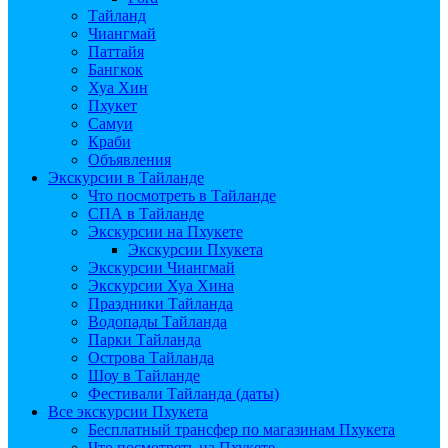
Тайланд
Чиангмай
Паттайя
Бангкок
Хуа Хин
Пхукет
Самуи
Краби
Объявления
Экскурсии в Тайланде
Что посмотреть в Тайланде
СПА в Тайланде
Экскурсии на Пхукете
Экскурсии Пхукета
Экскурсии Чиангмай
Экскурсии Хуа Хина
Праздники Тайланда
Водопады Тайланда
Парки Тайланда
Острова Тайланда
Шоу в Тайланде
Фестивали Тайланда (даты)
Все экскурсии Пхукета
Бесплатный трансфер по магазинам Пхукета
Что посмотреть на Пхукете