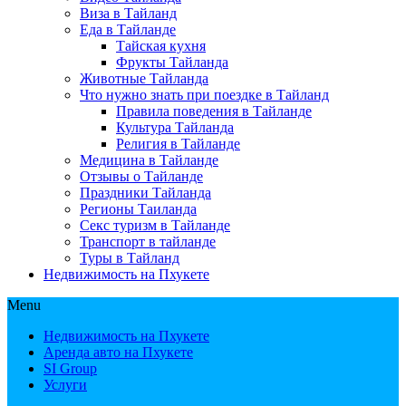
Виза в Тайланд
Еда в Тайланде
Тайская кухня
Фрукты Тайланда
Животные Тайланда
Что нужно знать при поездке в Тайланд
Правила поведения в Тайланде
Культура Тайланда
Религия в Тайланде
Медицина в Тайланде
Отзывы о Тайланде
Праздники Тайланда
Регионы Таиланда
Секс туризм в Тайланде
Транспорт в тайланде
Туры в Тайланд
Недвижимость на Пхукете
Menu
Недвижимость на Пхукете
Аренда авто на Пхукете
SI Group
Услуги