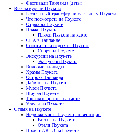
Фестивали Тайланда (даты)
Все экскурсии Пхукета
Бесплатный трансфер по магазинам Пхукета
Что посмотреть на Пхукете
Отдых на Пхукете
Пляжи Пхукета
Пляжи Пхукета на карте
СПА в Тайланде
Спортивный отдых на Пхукете
Спорт на Пхукете
Экскурсии на Пхукете
Экскурсии Пхукета
Видовые площадки
Храмы Пхукета
Острова Тайланда
Дайвинг на Пхукете
Музеи Пхукета
Шоу на Пхукете
Торговые центры на карте
Услуги на Пхукете
Отдых на Пхукете
Недвижимость Пхукета, инвестиции
Виллы на Пхукете
Отели Пхукета
Прокат АВТО на Пхукете