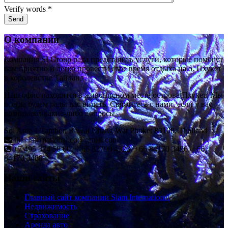
Verify words
*
О компании
Компания SI Group рада представить услуги, которые помогут
вам приятно и легко провести свое время отдыха на о. Пхукет
в королевстве Тайланд.
Наш офис находится в живописном месте острова Пхукет. Мы
всегда будем рады вас видеть. Свяжитесь с нами, если у вас
возникают какие-либо вопросы.
Soi Aree 1 Tambon Rawai Chang Wat Phuket 83100, Thailand
thai.international.co@gmail.com
+7 495 374 58 00, + 66 83790 4323, +66 84170 3496, +66
84170 3488
Наши сайты
Главный сайт компании Siam International
Недвижимость
Страхование
Аренда авто