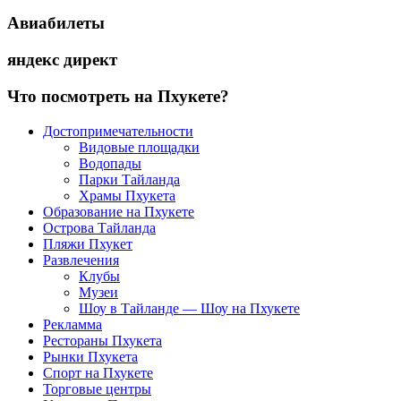
Авиабилеты
яндекс директ
Что посмотреть на Пхукете?
Достопримечательности
Видовые площадки
Водопады
Парки Тайланда
Храмы Пхукета
Образование на Пхукете
Острова Тайланда
Пляжи Пхукет
Развлечения
Клубы
Музеи
Шоу в Тайланде — Шоу на Пхукете
Рекламма
Рестораны Пхукета
Рынки Пхукета
Спорт на Пхукете
Торговые центры