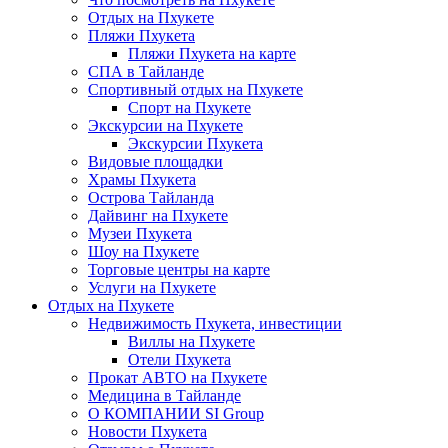
Отдых на Пхукете
Пляжи Пхукета
Пляжи Пхукета на карте
СПА в Тайланде
Спортивный отдых на Пхукете
Спорт на Пхукете
Экскурсии на Пхукете
Экскурсии Пхукета
Видовые площадки
Храмы Пхукета
Острова Тайланда
Дайвинг на Пхукете
Музеи Пхукета
Шоу на Пхукете
Торговые центры на карте
Услуги на Пхукете
Отдых на Пхукете
Недвижимость Пхукета, инвестиции
Виллы на Пхукете
Отели Пхукета
Прокат АВТО на Пхукете
Медицина в Тайланде
О КОМПАНИИ SI Group
Новости Пхукета