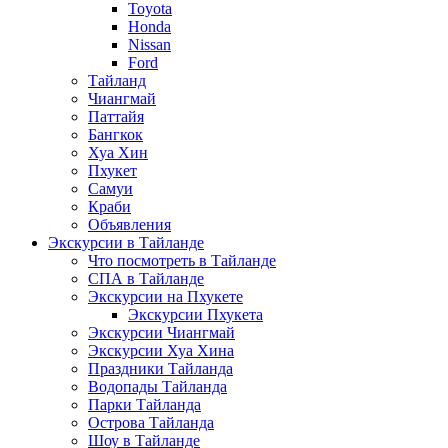
Toyota
Honda
Nissan
Ford
Тайланд
Чиангмай
Паттайя
Бангкок
Хуа Хин
Пхукет
Самуи
Краби
Объявления
Экскурсии в Тайланде
Что посмотреть в Тайланде
СПА в Тайланде
Экскурсии на Пхукете
Экскурсии Пхукета
Экскурсии Чиангмай
Экскурсии Хуа Хина
Праздники Тайланда
Водопады Тайланда
Парки Тайланда
Острова Тайланда
Шоу в Тайланде