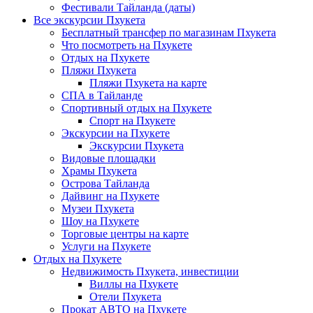
Фестивали Тайланда (даты)
Все экскурсии Пхукета
Бесплатный трансфер по магазинам Пхукета
Что посмотреть на Пхукете
Отдых на Пхукете
Пляжи Пхукета
Пляжи Пхукета на карте
СПА в Тайланде
Спортивный отдых на Пхукете
Спорт на Пхукете
Экскурсии на Пхукете
Экскурсии Пхукета
Видовые площадки
Храмы Пхукета
Острова Тайланда
Дайвинг на Пхукете
Музеи Пхукета
Шоу на Пхукете
Торговые центры на карте
Услуги на Пхукете
Отдых на Пхукете
Недвижимость Пхукета, инвестиции
Виллы на Пхукете
Отели Пхукета
Прокат АВТО на Пхукете