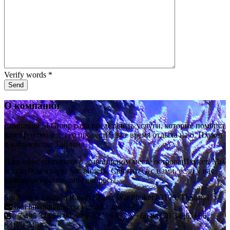
Verify words
*
О компании
Компания SI Group рада представить услуги, которые помогут
вам приятно и легко провести свое время отдыха на о. Пхукет
в королевстве Тайланд.
Наш офис находится в живописном месте острова Пхукет. Мы
всегда будем рады вас видеть. Свяжитесь с нами, если у вас
возникают какие-либо вопросы.
Soi Aree 1 Tambon Rawai Chang Wat Phuket 83100, Thailand
thai.international.co@gmail.com
+7 495 374 58 00, + 66 83790 4323, +66 84170 3496, +66
84170 3488