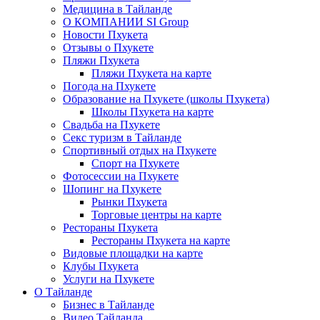
Медицина в Тайланде
О КОМПАНИИ SI Group
Новости Пхукета
Отзывы о Пхукете
Пляжи Пхукета
Пляжи Пхукета на карте
Погода на Пхукете
Образование на Пхукете (школы Пхукета)
Школы Пхукета на карте
Свадьба на Пхукете
Секс туризм в Тайланде
Спортивный отдых на Пхукете
Спорт на Пхукете
Фотосессии на Пхукете
Шопинг на Пхукете
Рынки Пхукета
Торговые центры на карте
Рестораны Пхукета
Рестораны Пхукета на карте
Видовые площадки на карте
Клубы Пхукета
Услуги на Пхукете
О Тайланде
Бизнес в Тайланде
Видео Тайланда