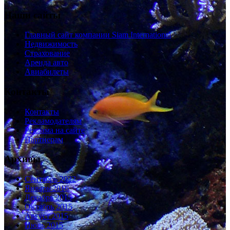
Наши сайты
Главный сайт компании Siam International
Недвижимость
Страхование
Аренда авто
Авиабилеты
Контакты
Контакты
Рекламодателям
Реклама на сайте
Партнерам
Архивы
Сентябрь 2022
Январь 2016
Декабрь 2015
Октябрь 2015
Август 2015
Июль 2015