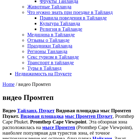
Фрукты Тайланда
Животные Тайланда
Что нужно знать при поездке в Тайланд
Правила поведения в Тайланде
Культура Тайланда
Религия в Тайланде
Медицина в Тайланде
Отзывы о Тайланде
Праздники Тайланда
Регионы Таиланда
Секс туризм в Тайланде
Транспорт в тайланде
Туры в Тайланд
Недвижимость на Пхукете
Home
/
видео Промтеп
видео Промтеп
Видео
Тайланд, Пхукет
Видовая площадка мыс Промтеп
Пхукет.
Видовая площадка
мыс Промтеп Пхукет
, Promthep
Cape Phuket.
Promthep Саре Viewpoint
. Эта обзорная зона
расположилась на
мысе Промтеп
(Promthep Саре Viewpoint),
наиболее популярная для туристов зона, её точное
местонахождение юг острова, близ пляжа
Найхарн
. Закат