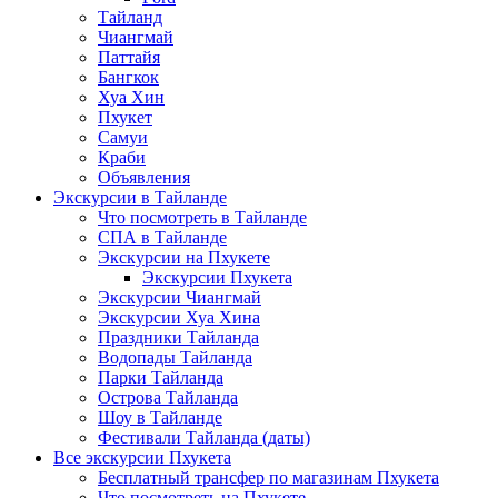
Тайланд
Чиангмай
Паттайя
Бангкок
Хуа Хин
Пхукет
Самуи
Краби
Объявления
Экскурсии в Тайланде
Что посмотреть в Тайланде
СПА в Тайланде
Экскурсии на Пхукете
Экскурсии Пхукета
Экскурсии Чиангмай
Экскурсии Хуа Хина
Праздники Тайланда
Водопады Тайланда
Парки Тайланда
Острова Тайланда
Шоу в Тайланде
Фестивали Тайланда (даты)
Все экскурсии Пхукета
Бесплатный трансфер по магазинам Пхукета
Что посмотреть на Пхукете