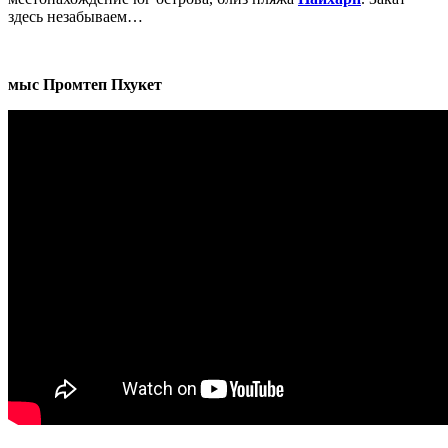
здесь незабываем…
мыс Промтеп Пхукет