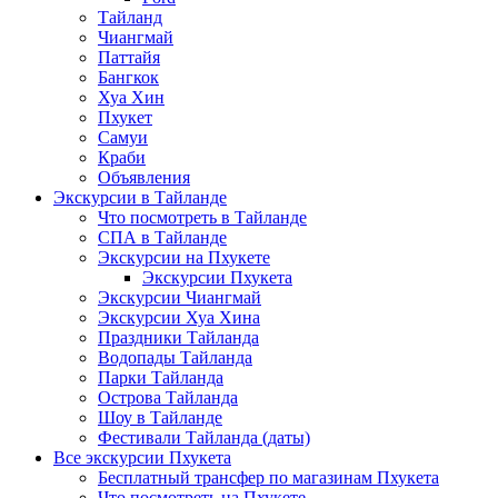
Тайланд
Чиангмай
Паттайя
Бангкок
Хуа Хин
Пхукет
Самуи
Краби
Объявления
Экскурсии в Тайланде
Что посмотреть в Тайланде
СПА в Тайланде
Экскурсии на Пхукете
Экскурсии Пхукета
Экскурсии Чиангмай
Экскурсии Хуа Хина
Праздники Тайланда
Водопады Тайланда
Парки Тайланда
Острова Тайланда
Шоу в Тайланде
Фестивали Тайланда (даты)
Все экскурсии Пхукета
Бесплатный трансфер по магазинам Пхукета
Что посмотреть на Пхукете