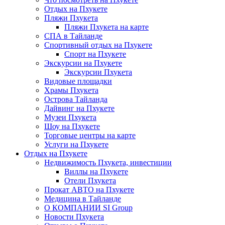
Отдых на Пхукете
Пляжи Пхукета
Пляжи Пхукета на карте
СПА в Тайланде
Спортивный отдых на Пхукете
Спорт на Пхукете
Экскурсии на Пхукете
Экскурсии Пхукета
Видовые площадки
Храмы Пхукета
Острова Тайланда
Дайвинг на Пхукете
Музеи Пхукета
Шоу на Пхукете
Торговые центры на карте
Услуги на Пхукете
Отдых на Пхукете
Недвижимость Пхукета, инвестиции
Виллы на Пхукете
Отели Пхукета
Прокат АВТО на Пхукете
Медицина в Тайланде
О КОМПАНИИ SI Group
Новости Пхукета