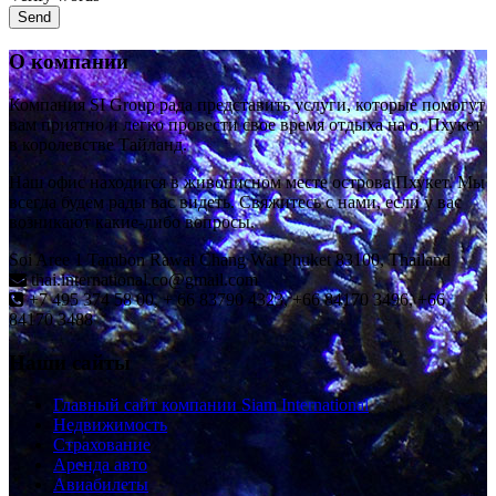
О компании
Компания SI Group рада представить услуги, которые помогут
вам приятно и легко провести свое время отдыха на о. Пхукет
в королевстве Тайланд.
Наш офис находится в живописном месте острова Пхукет. Мы
всегда будем рады вас видеть. Свяжитесь с нами, если у вас
возникают какие-либо вопросы.
Soi Aree 1 Tambon Rawai Chang Wat Phuket 83100, Thailand
thai.international.co@gmail.com
+7 495 374 58 00, + 66 83790 4323, +66 84170 3496, +66
84170 3488
Наши сайты
Главный сайт компании Siam International
Недвижимость
Страхование
Аренда авто
Авиабилеты