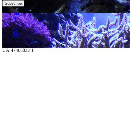
Остров Пхукет, Тайланд - SI Group.
UA-47465032-1