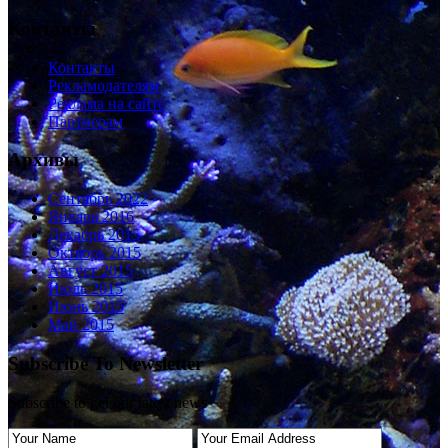
Контакты
Контакты
Рекламодателям
Реклама на сайте
Партнерам
Архивы
Сентябрь 2022
Январь 2016
Декабрь 2015
Октябрь 2015
Август 2015
Июль 2015
Июнь 2015
Май 2015
Subscribe To Newsletter
Subscribe to get our latest news