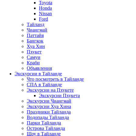
Toyota
Honda
Nissan
Ford
Тайланд
Чиангмай
Паттайя
Бангкок
Хуа Хин
Пхукет
Самуи
Краби
Объявления
Экскурсии в Тайланде
Что посмотреть в Тайланде
СПА в Тайланде
Экскурсии на Пхукете
Экскурсии Пхукета
Экскурсии Чиангмай
Экскурсии Хуа Хина
Праздники Тайланда
Водопады Тайланда
Парки Тайланда
Острова Тайланда
Шоу в Тайланде