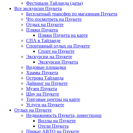
Фестивали Тайланда (даты)
Все экскурсии Пхукета
Бесплатный трансфер по магазинам Пхукета
Что посмотреть на Пхукете
Отдых на Пхукете
Пляжи Пхукета
Пляжи Пхукета на карте
СПА в Тайланде
Спортивный отдых на Пхукете
Спорт на Пхукете
Экскурсии на Пхукете
Экскурсии Пхукета
Видовые площадки
Храмы Пхукета
Острова Тайланда
Дайвинг на Пхукете
Музеи Пхукета
Шоу на Пхукете
Торговые центры на карте
Услуги на Пхукете
Отдых на Пхукете
Недвижимость Пхукета, инвестиции
Виллы на Пхукете
Отели Пхукета
Прокат АВТО на Пхукете