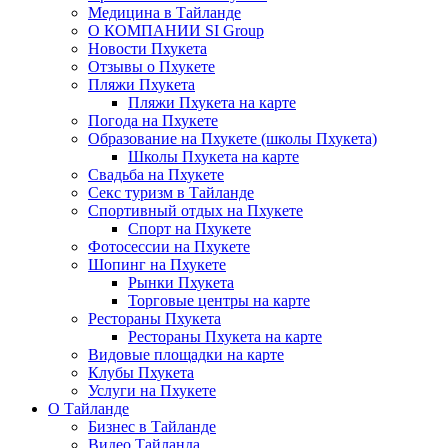
Медицина в Тайланде
О КОМПАНИИ SI Group
Новости Пхукета
Отзывы о Пхукете
Пляжи Пхукета
Пляжи Пхукета на карте
Погода на Пхукете
Образование на Пхукете (школы Пхукета)
Школы Пхукета на карте
Свадьба на Пхукете
Секс туризм в Тайланде
Спортивный отдых на Пхукете
Спорт на Пхукете
Фотосессии на Пхукете
Шопинг на Пхукете
Рынки Пхукета
Торговые центры на карте
Рестораны Пхукета
Рестораны Пхукета на карте
Видовые площадки на карте
Клубы Пхукета
Услуги на Пхукете
О Тайланде
Бизнес в Тайланде
Видео Тайланда