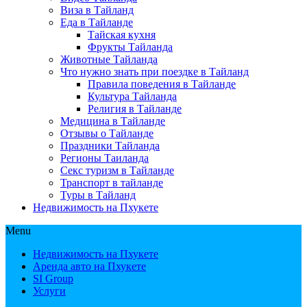
Виза в Тайланд
Еда в Тайланде
Тайская кухня
Фрукты Тайланда
Животные Тайланда
Что нужно знать при поездке в Тайланд
Правила поведения в Тайланде
Культура Тайланда
Религия в Тайланде
Медицина в Тайланде
Отзывы о Тайланде
Праздники Тайланда
Регионы Таиланда
Секс туризм в Тайланде
Транспорт в тайланде
Туры в Тайланд
Недвижимость на Пхукете
Menu
Недвижимость на Пхукете
Аренда авто на Пхукете
SI Group
Услуги