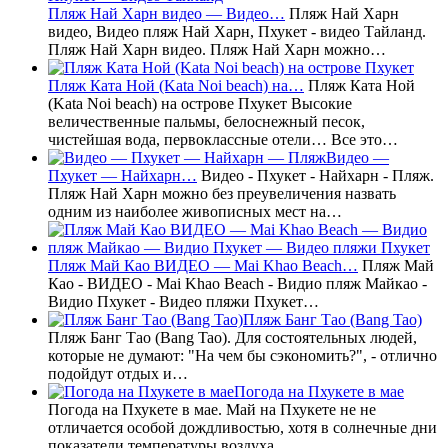
Пляж Най Харн видео — Видео…
Пляж Най Харн
видео, Видео пляж Най Харн, Пхукет - видео Тайланд.
Пляж Най Харн видео. Пляж Най Харн можно…
Пляж Ката Ной (Kata Noi beach) на…
Пляж Ката Ной
(Kata Noi beach) на острове Пхукет Высокие
величественные пальмы, белоснежный песок,
чистейшая вода, первоклассные отели… Все это…
Видео —
Пхукет — Найхарн…
Видео - Пхукет - Найхарн - Пляж.
Пляж Най Харн можно без преувеличения назвать
одним из наиболее живописных мест на…
Пляж Май Као ВИДЕО — Mai Khao Beach…
Пляж Май
Као - ВИДЕО - Mai Khao Beach - Видио пляж Майкао -
Видио Пхукет - Видео пляжи Пхукет…
Пляж Банг Тао (Bang Tao)
Пляж Банг Тао (Bang Tao). Для состоятельных людей,
которые не думают: "На чем бы сэкономить?", - отлично
подойдут отдых и…
Погода на Пхукете в мае
Погода на Пхукете в мае. Май на Пхукете не не
отличается особой дождливостью, хотя в солнечные дни
показатели температуры воздуха…