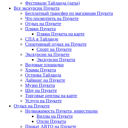
Фестивали Тайланда (даты)
Все экскурсии Пхукета
Бесплатный трансфер по магазинам Пхукета
Что посмотреть на Пхукете
Отдых на Пхукете
Пляжи Пхукета
Пляжи Пхукета на карте
СПА в Тайланде
Спортивный отдых на Пхукете
Спорт на Пхукете
Экскурсии на Пхукете
Экскурсии Пхукета
Видовые площадки
Храмы Пхукета
Острова Тайланда
Дайвинг на Пхукете
Музеи Пхукета
Шоу на Пхукете
Торговые центры на карте
Услуги на Пхукете
Отдых на Пхукете
Недвижимость Пхукета, инвестиции
Виллы на Пхукете
Отели Пхукета
Прокат АВТО на Пхукете