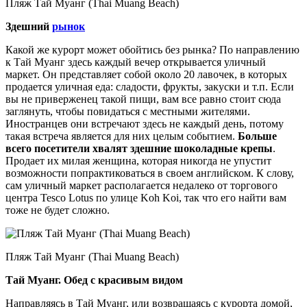
Пляж Тай Муанг (Thai Muang Beach)
Здешний
рынок
Какой же курорт может обойтись без рынка? По направлению
к Тай Муанг здесь каждый вечер открывается уличный
маркет. Он представляет собой около 20 лавочек, в которых
продается уличная еда: сладости, фрукты, закуски и т.п. Если
вы не приверженец такой пищи, вам все равно стоит сюда
заглянуть, чтобы повидаться с местными жителями.
Иностранцев они встречают здесь не каждый день, потому
такая встреча является для них целым событием.
Больше
всего посетители хвалят здешние шоколадные крепы
.
Продает их милая женщина, которая никогда не упустит
возможности попрактиковаться в своем английском. К слову,
сам уличный маркет располагается недалеко от торгового
центра Tesco Lotus по улице Koh Koi, так что его найти вам
тоже не будет сложно.
Пляж Тай Муанг (Thai Muang Beach)
Тай Муанг. Обед с красивым видом
Направляясь в Тай Муанг, или возвращаясь с курорта домой,