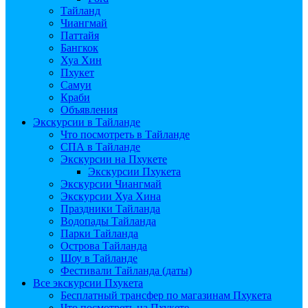
Тайланд
Чиангмай
Паттайя
Бангкок
Хуа Хин
Пхукет
Самуи
Краби
Объявления
Экскурсии в Тайланде
Что посмотреть в Тайланде
СПА в Тайланде
Экскурсии на Пхукете
Экскурсии Пхукета
Экскурсии Чиангмай
Экскурсии Хуа Хина
Праздники Тайланда
Водопады Тайланда
Парки Тайланда
Острова Тайланда
Шоу в Тайланде
Фестивали Тайланда (даты)
Все экскурсии Пхукета
Бесплатный трансфер по магазинам Пхукета
Что посмотреть на Пхукете