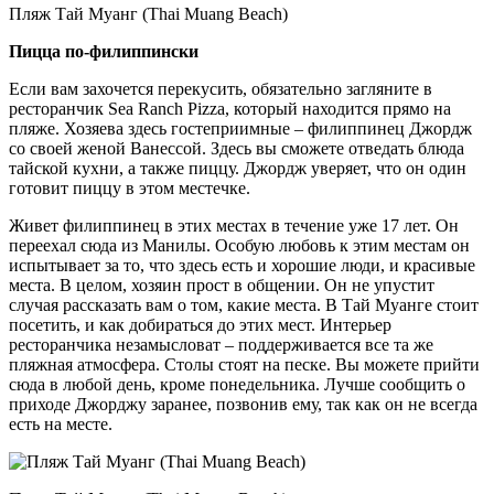
Пляж Тай Муанг (Thai Muang Beach)
Пицца по-филиппински
Если вам захочется перекусить, обязательно загляните в
ресторанчик Sea Ranch Pizza, который находится прямо на
пляже. Хозяева здесь гостеприимные – филиппинец Джордж
со своей женой Ванессой. Здесь вы сможете отведать блюда
тайской кухни, а также пиццу. Джордж уверяет, что он один
готовит пиццу в этом местечке.
Живет филиппинец в этих местах в течение уже 17 лет. Он
переехал сюда из Манилы. Особую любовь к этим местам он
испытывает за то, что здесь есть и хорошие люди, и красивые
места. В целом, хозяин прост в общении. Он не упустит
случая рассказать вам о том, какие места. В Тай Муанге стоит
посетить, и как добираться до этих мест. Интерьер
ресторанчика незамысловат – поддерживается все та же
пляжная атмосфера. Столы стоят на песке. Вы можете прийти
сюда в любой день, кроме понедельника. Лучше сообщить о
приходе Джорджу заранее, позвонив ему, так как он не всегда
есть на месте.