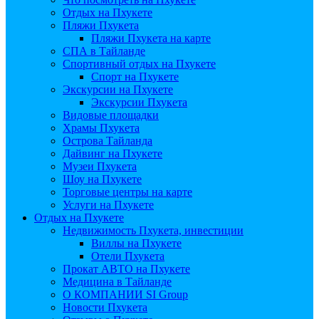
Отдых на Пхукете
Пляжи Пхукета
Пляжи Пхукета на карте
СПА в Тайланде
Спортивный отдых на Пхукете
Спорт на Пхукете
Экскурсии на Пхукете
Экскурсии Пхукета
Видовые площадки
Храмы Пхукета
Острова Тайланда
Дайвинг на Пхукете
Музеи Пхукета
Шоу на Пхукете
Торговые центры на карте
Услуги на Пхукете
Отдых на Пхукете
Недвижимость Пхукета, инвестиции
Виллы на Пхукете
Отели Пхукета
Прокат АВТО на Пхукете
Медицина в Тайланде
О КОМПАНИИ SI Group
Новости Пхукета