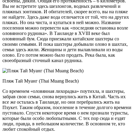
освоены, дикий. Общая его протяженность – 6 километров.
Вы не встретите здесь шезлонгов, водных развлечений и
пляжных зонтиков. И обитателей, скорее всего, вы на пляже
не найдете. Здесь даже вода отличается от той, что на других
пляжах. Но она чиста, и купаться в ней можно. Название
поселения можно перевести как «последняя остановка возле
оловянного рудника». В Таиланде в XVIII веке был
оловянный бум. Сюда приезжали китайские шахтеры со
своими семьями. И пока шахтеры добывали олово в шахтах,
семьи здесь жили. Женщины и дети вылавливали из воды
олово. Его потом можно было продать. Река была, как
своеобразный сточный канал рудника.
Пляж Тай Муанг (Thai Muang Beach)
Со временем «оловянная лихорадка» поутихла, и шахтеры,
забрав свои семьи, снова вернулись жить в Китай. Часть их
все же осталась в Таиланде, но они перебрались жить на
Пхукет. Таким образом, поселение в течение долгого времени
пустовало. Спустя некоторое время о нем прознали туристы,
которые были особо любопытными. С тех пор сюда и ездят
люди, правда, в небольшом количестве. В основном те, кто
любит спокойный отдых.