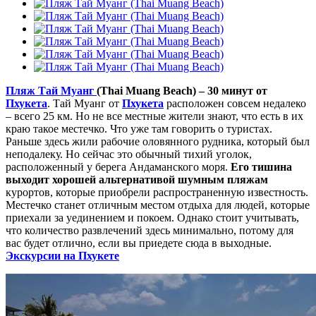
Пляж Тай Муанг
(Thai Muang Beach) – 30 минут от
Пхукета
. Тай Муанг от
Пхукета
расположен совсем недалеко
– всего 25 км. Но не все местные жители знают, что есть в их
краю такое местечко. Что уже там говорить о туристах.
Раньше здесь жили рабочие оловянного рудника, который был
неподалеку. Но сейчас это обычный тихий уголок,
расположенный у берега Андаманского моря.
Его тишина
выходит хорошей альтернативой шумным пляжам
курортов, которые приобрели распространенную известность.
Местечко станет отличным местом отдыха для людей, которые
приехали за уединением и покоем. Однако стоит учитывать,
что количество развлечений здесь минимально, потому для
вас будет отлично, если вы приедете сюда в выходные.
Экскурсии на Пхукете