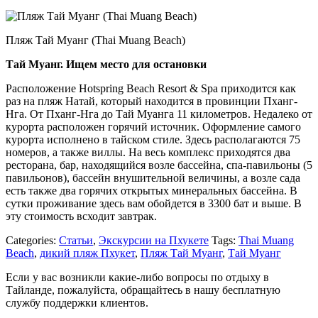
Пляж Тай Муанг (Thai Muang Beach)
Тай Муанг. Ищем место для остановки
Расположение Hotspring Beach Resort & Spa приходится как
раз на пляж Натай, который находится в провинции Пханг-
Нга. От Пханг-Нга до Тай Муанга 11 километров. Недалеко от
курорта расположен горячий источник. Оформление самого
курорта исполнено в тайском стиле. Здесь располагаются 75
номеров, а также виллы. На весь комплекс приходятся два
ресторана, бар, находящийся возле бассейна, спа-павильоны (5
павильонов), бассейн внушительной величины, а возле сада
есть также два горячих открытых минеральных бассейна. В
сутки проживание здесь вам обойдется в 3300 бат и выше. В
эту стоимость всходит завтрак.
Categories:
Статьи
,
Экскурсии на Пхукете
Tags:
Thai Muang
Beach
,
дикий пляж Пхукет
,
Пляж Тай Муанг
,
Тай Муанг
Если у вас возникли какие-либо вопросы по отдыху в
Тайланде, пожалуйста, обращайтесь в нашу бесплатную
службу поддержки клиентов.