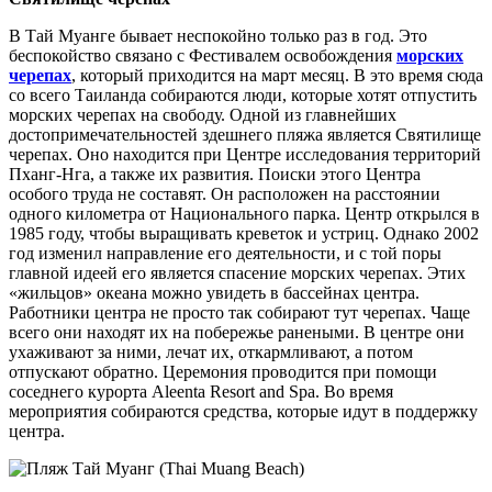
В Тай Муанге бывает неспокойно только раз в год. Это
беспокойство связано с Фестивалем освобождения
морских
черепах
, который приходится на март месяц. В это время сюда
со всего Таиланда собираются люди, которые хотят отпустить
морских черепах на свободу. Одной из главнейших
достопримечательностей здешнего пляжа является Святилище
черепах. Оно находится при Центре исследования территорий
Пханг-Нга, а также их развития. Поиски этого Центра
особого труда не составят. Он расположен на расстоянии
одного километра от Национального парка. Центр открылся в
1985 году, чтобы выращивать креветок и устриц. Однако 2002
год изменил направление его деятельности, и с той поры
главной идеей его является спасение морских черепах. Этих
«жильцов» океана можно увидеть в бассейнах центра.
Работники центра не просто так собирают тут черепах. Чаще
всего они находят их на побережье ранеными. В центре они
ухаживают за ними, лечат их, откармливают, а потом
отпускают обратно. Церемония проводится при помощи
соседнего курорта Aleenta Resort and Spa. Во время
мероприятия собираются средства, которые идут в поддержку
центра.