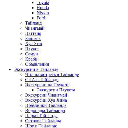
Toyota
Honda
Nissan
Ford
Тайланд
Чиангмай
Паттайя
Бангкок
Хуа Хин
Пхукет
Самуи
Краби
Объявления
Экскурсии в Тайланде
Что посмотреть в Тайланде
СПА в Тайланде
Экскурсии на Пхукете
Экскурсии Пхукета
Экскурсии Чиангмай
Экскурсии Хуа Хина
Праздники Тайланда
Водопады Тайланда
Парки Тайланда
Острова Тайланда
Шоу в Тайланде