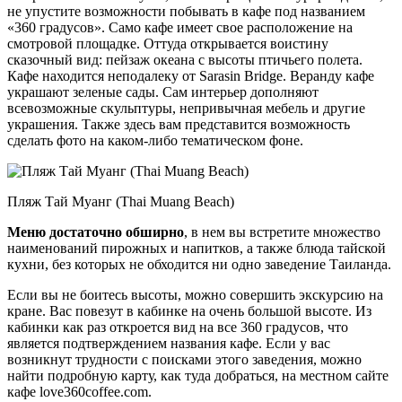
не упустите возможности побывать в кафе под названием
«360 градусов». Само кафе имеет свое расположение на
смотровой площадке. Оттуда открывается воистину
сказочный вид: пейзаж океана с высоты птичьего полета.
Кафе находится неподалеку от Sarasin Bridge. Веранду кафе
украшают зеленые сады. Сам интерьер дополняют
всевозможные скульптуры, непривычная мебель и другие
украшения. Также здесь вам представится возможность
сделать фото на каком-либо тематическом фоне.
Пляж Тай Муанг (Thai Muang Beach)
Меню достаточно обширно
, в нем вы встретите множество
наименований пирожных и напитков, а также блюда тайской
кухни, без которых не обходится ни одно заведение Таиланда.
Если вы не боитесь высоты, можно совершить экскурсию на
кране. Вас повезут в кабинке на очень большой высоте. Из
кабинки как раз откроется вид на все 360 градусов, что
является подтверждением названия кафе. Если у вас
возникнут трудности с поисками этого заведения, можно
найти подробную карту, как туда добраться, на местном сайте
кафе love360coffee.com.