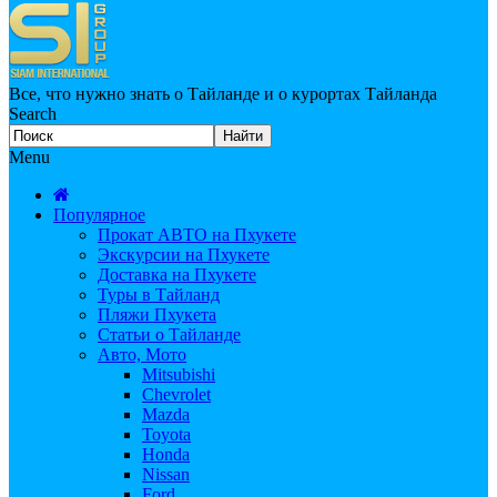
Все, что нужно знать о Тайланде и о курортах Тайланда
Search
Menu
Популярное
Прокат АВТО на Пхукете
Экскурсии на Пхукете
Доставка на Пхукете
Туры в Тайланд
Пляжи Пхукета
Статьи о Тайланде
Авто, Мото
Mitsubishi
Chevrolet
Mazda
Toyota
Honda
Nissan
Ford