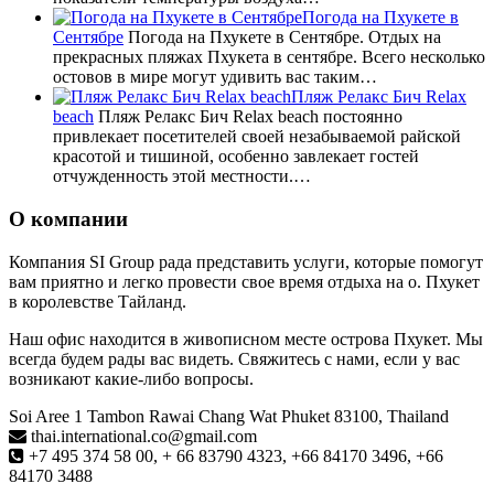
Погода на Пхукете в
Сентябре
Погода на Пхукете в Сентябре. Отдых на
прекрасных пляжах Пхукета в сентябре. Всего несколько
остовов в мире могут удивить вас таким…
Пляж Релакс Бич Relax
beach
Пляж Релакс Бич Relax beach постоянно
привлекает посетителей своей незабываемой райской
красотой и тишиной, особенно завлекает гостей
отчужденность этой местности.…
О компании
Компания SI Group рада представить услуги, которые помогут
вам приятно и легко провести свое время отдыха на о. Пхукет
в королевстве Тайланд.
Наш офис находится в живописном месте острова Пхукет. Мы
всегда будем рады вас видеть. Свяжитесь с нами, если у вас
возникают какие-либо вопросы.
Soi Aree 1 Tambon Rawai Chang Wat Phuket 83100, Thailand
thai.international.co@gmail.com
+7 495 374 58 00, + 66 83790 4323, +66 84170 3496, +66
84170 3488