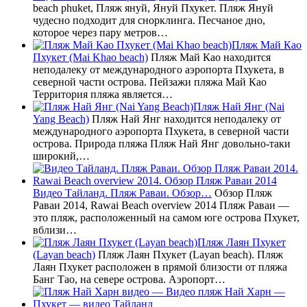
beach phuket, Пляж януй, Януй Пхукет. Пляж Януй
чудесно подходит для снорклинга. Песчаное дно,
которое через пару метров…
Пляж Май Као
Пхукет (Mai Khao beach)
Пляж Май Као находится
неподалеку от международного аэропорта Пхукета, в
северной части острова. Пейзажи пляжа Май Као
Территория пляжа является…
Пляж Най Янг (Nai
Yang Beach)
Пляж Най Янг находится неподалеку от
международного аэропорта Пхукета, в северной части
острова. Природа пляжа Пляж Най Янг довольно-таки
широкий,…
Видео Тайланд. Пляж Раваи. Обзор…
Обзор Пляж
Раваи 2014, Rawai Beach overview 2014 Пляж Раваи —
это пляж, расположенный на самом юге острова Пхукет,
вблизи…
Пляж Лаян Пхукет
(Layan beach)
Пляж Лаян Пхукет (Layan beach). Пляж
Лаян Пхукет расположен в прямой близости от пляжа
Банг Тао, на севере острова. Аэропорт…