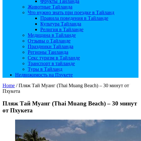
Фрукты Тайланда
Животные Тайланда
Что нужно знать при поездке в Тайланд
Правила поведения в Тайланде
Культура Тайланда
Религия в Тайланде
Медицина в Тайланде
Отзывы о Тайланде
Праздники Тайланда
Регионы Таиланда
Секс туризм в Тайланде
Транспорт в тайланде
Туры в Тайланд
Недвижимость на Пхукете
Home
/
Пляж Тай Муанг (Thai Muang Beach) – 30 минут от
Пхукета
Пляж Тай Муанг (Thai Muang Beach) – 30 минут
от Пхукета