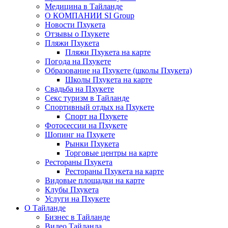
Медицина в Тайланде
О КОМПАНИИ SI Group
Новости Пхукета
Отзывы о Пхукете
Пляжи Пхукета
Пляжи Пхукета на карте
Погода на Пхукете
Образование на Пхукете (школы Пхукета)
Школы Пхукета на карте
Свадьба на Пхукете
Секс туризм в Тайланде
Спортивный отдых на Пхукете
Спорт на Пхукете
Фотосессии на Пхукете
Шопинг на Пхукете
Рынки Пхукета
Торговые центры на карте
Рестораны Пхукета
Рестораны Пхукета на карте
Видовые площадки на карте
Клубы Пхукета
Услуги на Пхукете
О Тайланде
Бизнес в Тайланде
Видео Тайланда