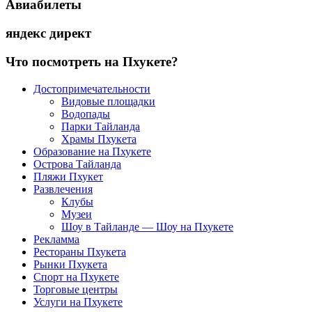
Авиабилеты
яндекс директ
Что посмотреть на Пхукете?
Достопримечательности
Видовые площадки
Водопады
Парки Тайланда
Храмы Пхукета
Образование на Пхукете
Острова Тайланда
Пляжи Пхукет
Развлечения
Клубы
Музеи
Шоу в Тайланде — Шоу на Пхукете
Рекламма
Рестораны Пхукета
Рынки Пхукета
Спорт на Пхукете
Торговые центры
Услуги на Пхукете