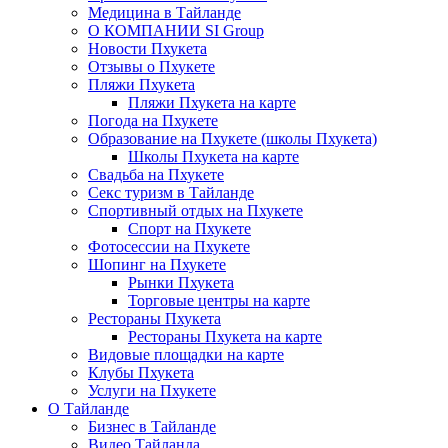
Медицина в Тайланде
О КОМПАНИИ SI Group
Новости Пхукета
Отзывы о Пхукете
Пляжи Пхукета
Пляжи Пхукета на карте
Погода на Пхукете
Образование на Пхукете (школы Пхукета)
Школы Пхукета на карте
Свадьба на Пхукете
Секс туризм в Тайланде
Спортивный отдых на Пхукете
Спорт на Пхукете
Фотосессии на Пхукете
Шопинг на Пхукете
Рынки Пхукета
Торговые центры на карте
Рестораны Пхукета
Рестораны Пхукета на карте
Видовые площадки на карте
Клубы Пхукета
Услуги на Пхукете
О Тайланде
Бизнес в Тайланде
Видео Тайланда