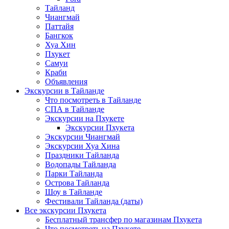
Тайланд
Чиангмай
Паттайя
Бангкок
Хуа Хин
Пхукет
Самуи
Краби
Объявления
Экскурсии в Тайланде
Что посмотреть в Тайланде
СПА в Тайланде
Экскурсии на Пхукете
Экскурсии Пхукета
Экскурсии Чиангмай
Экскурсии Хуа Хина
Праздники Тайланда
Водопады Тайланда
Парки Тайланда
Острова Тайланда
Шоу в Тайланде
Фестивали Тайланда (даты)
Все экскурсии Пхукета
Бесплатный трансфер по магазинам Пхукета
Что посмотреть на Пхукете