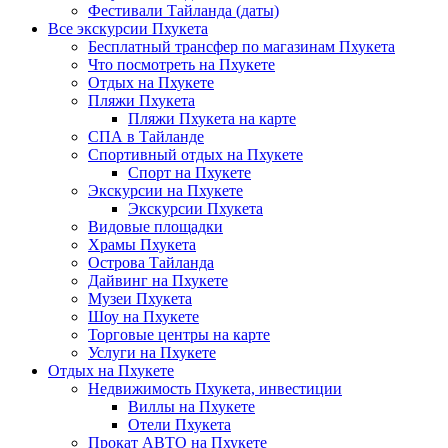
Фестивали Тайланда (даты)
Все экскурсии Пхукета
Бесплатный трансфер по магазинам Пхукета
Что посмотреть на Пхукете
Отдых на Пхукете
Пляжи Пхукета
Пляжи Пхукета на карте
СПА в Тайланде
Спортивный отдых на Пхукете
Спорт на Пхукете
Экскурсии на Пхукете
Экскурсии Пхукета
Видовые площадки
Храмы Пхукета
Острова Тайланда
Дайвинг на Пхукете
Музеи Пхукета
Шоу на Пхукете
Торговые центры на карте
Услуги на Пхукете
Отдых на Пхукете
Недвижимость Пхукета, инвестиции
Виллы на Пхукете
Отели Пхукета
Прокат АВТО на Пхукете