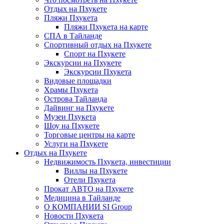
Отдых на Пхукете
Пляжи Пхукета
Пляжи Пхукета на карте
СПА в Тайланде
Спортивный отдых на Пхукете
Спорт на Пхукете
Экскурсии на Пхукете
Экскурсии Пхукета
Видовые площадки
Храмы Пхукета
Острова Тайланда
Дайвинг на Пхукете
Музеи Пхукета
Шоу на Пхукете
Торговые центры на карте
Услуги на Пхукете
Отдых на Пхукете
Недвижимость Пхукета, инвестиции
Виллы на Пхукете
Отели Пхукета
Прокат АВТО на Пхукете
Медицина в Тайланде
О КОМПАНИИ SI Group
Новости Пхукета