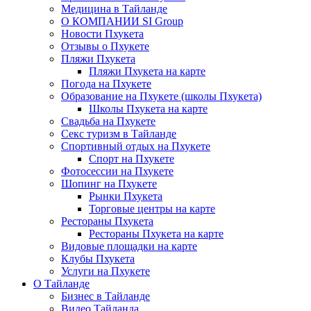
Медицина в Тайланде
О КОМПАНИИ SI Group
Новости Пхукета
Отзывы о Пхукете
Пляжи Пхукета
Пляжи Пхукета на карте
Погода на Пхукете
Образование на Пхукете (школы Пхукета)
Школы Пхукета на карте
Свадьба на Пхукете
Секс туризм в Тайланде
Спортивный отдых на Пхукете
Спорт на Пхукете
Фотосессии на Пхукете
Шопинг на Пхукете
Рынки Пхукета
Торговые центры на карте
Рестораны Пхукета
Рестораны Пхукета на карте
Видовые площадки на карте
Клубы Пхукета
Услуги на Пхукете
О Тайланде
Бизнес в Тайланде
Видео Тайланда