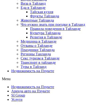
Виза в Тайланд
Еда в Тайланде
Тайская кухня
Фрукты Тайланда
Животные Тайланда
Что нужно знать при поездке в Тайланд
Правила поведения в Тайланде
Культура Тайланда
Религия в Тайланде
Медицина в Тайланде
Отзывы о Тайланде
Праздники Тайланда
Регионы Таиланда
Секс туризм в Тайланде
Транспорт в тайланде
Туры в Тайланд
Недвижимость на Пхукете
Menu
Недвижимость на Пхукете
Аренда авто на Пхукете
SI Group
Услуги