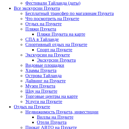
Фестивали Тайланда (даты)
Все экскурсии Пхукета
Бесплатный трансфер по магазинам Пхукета
Что посмотреть на Пхукете
Отдых на Пхукете
Пляжи Пхукета
Пляжи Пхукета на карте
СПА в Тайланде
Спортивный отдых на Пхукете
Спорт на Пхукете
Экскурсии на Пхукете
Экскурсии Пхукета
Видовые площадки
Храмы Пхукета
Острова Тайланда
Дайвинг на Пхукете
Музеи Пхукета
Шоу на Пхукете
Торговые центры на карте
Услуги на Пхукете
Отдых на Пхукете
Недвижимость Пхукета, инвестиции
Виллы на Пхукете
Отели Пхукета
Прокат АВТО на Пхукете