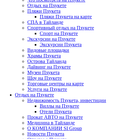
Отдых на Пхукете
Пляжи Пхукета
Пляжи Пхукета на карте
СПА в Тайланде
Спортивный отдых на Пхукете
Спорт на Пхукете
Экскурсии на Пхукете
Экскурсии Пхукета
Видовые площадки
Храмы Пхукета
Острова Тайланда
Дайвинг на Пхукете
Музеи Пхукета
Шоу на Пхукете
Торговые центры на карте
Услуги на Пхукете
Отдых на Пхукете
Недвижимость Пхукета, инвестиции
Виллы на Пхукете
Отели Пхукета
Прокат АВТО на Пхукете
Медицина в Тайланде
О КОМПАНИИ SI Group
Новости Пхукета