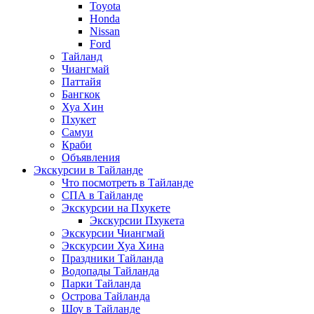
Toyota
Honda
Nissan
Ford
Тайланд
Чиангмай
Паттайя
Бангкок
Хуа Хин
Пхукет
Самуи
Краби
Объявления
Экскурсии в Тайланде
Что посмотреть в Тайланде
СПА в Тайланде
Экскурсии на Пхукете
Экскурсии Пхукета
Экскурсии Чиангмай
Экскурсии Хуа Хина
Праздники Тайланда
Водопады Тайланда
Парки Тайланда
Острова Тайланда
Шоу в Тайланде