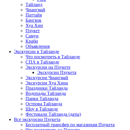
Тайланд
Чиангмай
Паттайя
Бангкок
Хуа Хин
Пхукет
Самуи
Краби
Объявления
Экскурсии в Тайланде
Что посмотреть в Тайланде
СПА в Тайланде
Экскурсии на Пхукете
Экскурсии Пхукета
Экскурсии Чиангмай
Экскурсии Хуа Хина
Праздники Тайланда
Водопады Тайланда
Парки Тайланда
Острова Тайланда
Шоу в Тайланде
Фестивали Тайланда (даты)
Все экскурсии Пхукета
Бесплатный трансфер по магазинам Пхукета
Что посмотреть на Пхукете