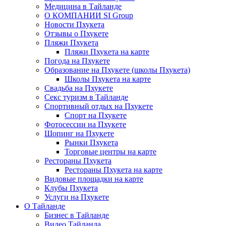
Медицина в Тайланде
О КОМПАНИИ SI Group
Новости Пхукета
Отзывы о Пхукете
Пляжи Пхукета
Пляжи Пхукета на карте
Погода на Пхукете
Образование на Пхукете (школы Пхукета)
Школы Пхукета на карте
Свадьба на Пхукете
Секс туризм в Тайланде
Спортивный отдых на Пхукете
Спорт на Пхукете
Фотосессии на Пхукете
Шопинг на Пхукете
Рынки Пхукета
Торговые центры на карте
Рестораны Пхукета
Рестораны Пхукета на карте
Видовые площадки на карте
Клубы Пхукета
Услуги на Пхукете
О Тайланде
Бизнес в Тайланде
Видео Тайланда