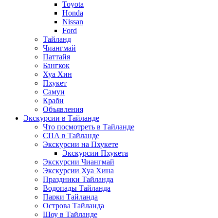
Toyota
Honda
Nissan
Ford
Тайланд
Чиангмай
Паттайя
Бангкок
Хуа Хин
Пхукет
Самуи
Краби
Объявления
Экскурсии в Тайланде
Что посмотреть в Тайланде
СПА в Тайланде
Экскурсии на Пхукете
Экскурсии Пхукета
Экскурсии Чиангмай
Экскурсии Хуа Хина
Праздники Тайланда
Водопады Тайланда
Парки Тайланда
Острова Тайланда
Шоу в Тайланде