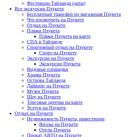
Фестивали Тайланда (даты)
Все экскурсии Пхукета
Бесплатный трансфер по магазинам Пхукета
Что посмотреть на Пхукете
Отдых на Пхукете
Пляжи Пхукета
Пляжи Пхукета на карте
СПА в Тайланде
Спортивный отдых на Пхукете
Спорт на Пхукете
Экскурсии на Пхукете
Экскурсии Пхукета
Видовые площадки
Храмы Пхукета
Острова Тайланда
Дайвинг на Пхукете
Музеи Пхукета
Шоу на Пхукете
Торговые центры на карте
Услуги на Пхукете
Отдых на Пхукете
Недвижимость Пхукета, инвестиции
Виллы на Пхукете
Отели Пхукета
Прокат АВТО на Пхукете