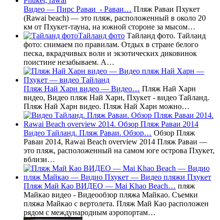
Видео — Пирс Раваи - Раваи…
Пляж Раваи Пхукет
(Rawai beach) — это пляж, расположенный в около 20
км от Пхукет-тауна, на южной стороне за мысом…
Тайланд фото
Тайланд фото. Тайланд
фото: снимаем по правилам. Отдых в стране белого
песка, вкрадчивых волн и экзотических диковинок
поистине незабываем. А…
Пляж Най Харн видео — Видео…
Пляж Най Харн
видео, Видео пляж Най Харн, Пхукет - видео Тайланд.
Пляж Най Харн видео. Пляж Най Харн можно…
Видео Тайланд. Пляж Раваи. Обзор…
Обзор Пляж
Раваи 2014, Rawai Beach overview 2014 Пляж Раваи —
это пляж, расположенный на самом юге острова Пхукет,
вблизи…
Пляж Май Као ВИДЕО — Mai Khao Beach…
пляж
Майкао видео - Видеообзор пляжа Майкао. Съемки
пляжа Майкао с вертолета. Пляж Май Као расположен
рядом с международным аэропортам…