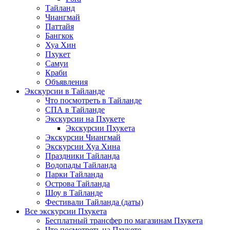
Тайланд
Чиангмай
Паттайя
Бангкок
Хуа Хин
Пхукет
Самуи
Краби
Объявления
Экскурсии в Тайланде
Что посмотреть в Тайланде
СПА в Тайланде
Экскурсии на Пхукете
Экскурсии Пхукета
Экскурсии Чиангмай
Экскурсии Хуа Хина
Праздники Тайланда
Водопады Тайланда
Парки Тайланда
Острова Тайланда
Шоу в Тайланде
Фестивали Тайланда (даты)
Все экскурсии Пхукета
Бесплатный трансфер по магазинам Пхукета
Что посмотреть на Пхукете