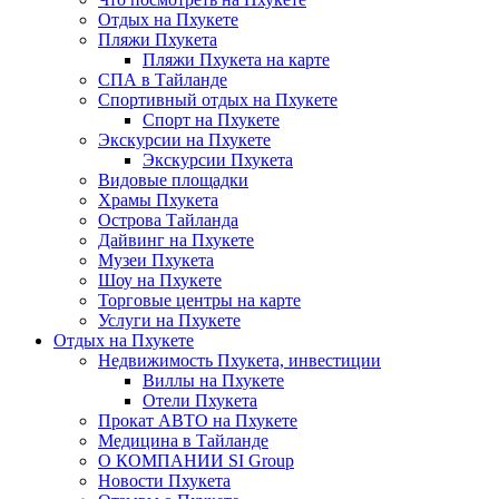
Отдых на Пхукете
Пляжи Пхукета
Пляжи Пхукета на карте
СПА в Тайланде
Спортивный отдых на Пхукете
Спорт на Пхукете
Экскурсии на Пхукете
Экскурсии Пхукета
Видовые площадки
Храмы Пхукета
Острова Тайланда
Дайвинг на Пхукете
Музеи Пхукета
Шоу на Пхукете
Торговые центры на карте
Услуги на Пхукете
Отдых на Пхукете
Недвижимость Пхукета, инвестиции
Виллы на Пхукете
Отели Пхукета
Прокат АВТО на Пхукете
Медицина в Тайланде
О КОМПАНИИ SI Group
Новости Пхукета