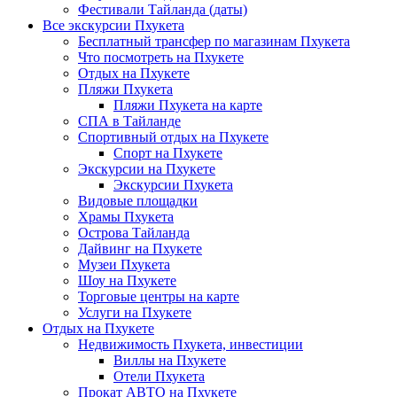
Фестивали Тайланда (даты)
Все экскурсии Пхукета
Бесплатный трансфер по магазинам Пхукета
Что посмотреть на Пхукете
Отдых на Пхукете
Пляжи Пхукета
Пляжи Пхукета на карте
СПА в Тайланде
Спортивный отдых на Пхукете
Спорт на Пхукете
Экскурсии на Пхукете
Экскурсии Пхукета
Видовые площадки
Храмы Пхукета
Острова Тайланда
Дайвинг на Пхукете
Музеи Пхукета
Шоу на Пхукете
Торговые центры на карте
Услуги на Пхукете
Отдых на Пхукете
Недвижимость Пхукета, инвестиции
Виллы на Пхукете
Отели Пхукета
Прокат АВТО на Пхукете