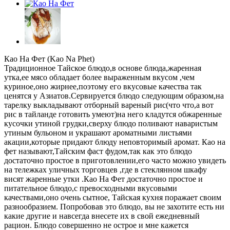
Као На Фет (Kao Na Phet)
Традиционное Тайское блюдо,в основе блюда,жаренная
утка,ее мясо обладает более выраженным вкусом ,чем
куриное,оно жирнее,поэтому его вкусовые качества так
ценятся у Азиатов.Сервируется блюдо следующим образом,на
тарелку выкладывают отборный вареный рис(что что,а вот
рис в тайланде готовить умеют)на него кладутся обжаренные
кусочки утиной грудки,сверху блюдо поливают наваристым
утиным бульоном и украшают ароматными листьями
акации,которые придают блюду неповторимый аромат. Као на
фет называют,Тайским фаст фудом,так как это блюдо
достаточно простое в приготовлении,его часто можно увидеть
на тележках уличных торговцев ,где в стеклянном шкафу
висят жаренные утки .Као На Фет достаточно простое и
питательное блюдо,с превосходными вкусовыми
качествами,оно очень сытное, Тайская кухня поражает своим
разнообразием. Попробовав это блюдо, вы не захотите есть ни
какие другие и навсегда внесете их в свой ежедневный
рацион. Блюдо совершенно не острое и мне кажется