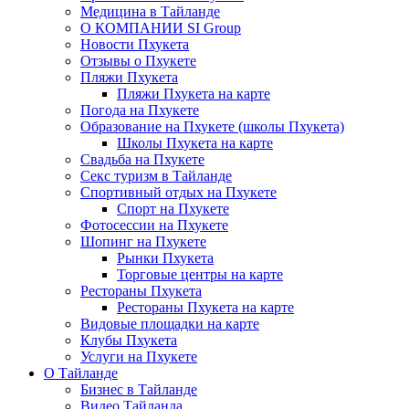
Медицина в Тайланде
О КОМПАНИИ SI Group
Новости Пхукета
Отзывы о Пхукете
Пляжи Пхукета
Пляжи Пхукета на карте
Погода на Пхукете
Образование на Пхукете (школы Пхукета)
Школы Пхукета на карте
Свадьба на Пхукете
Секс туризм в Тайланде
Спортивный отдых на Пхукете
Спорт на Пхукете
Фотосессии на Пхукете
Шопинг на Пхукете
Рынки Пхукета
Торговые центры на карте
Рестораны Пхукета
Рестораны Пхукета на карте
Видовые площадки на карте
Клубы Пхукета
Услуги на Пхукете
О Тайланде
Бизнес в Тайланде
Видео Тайланда