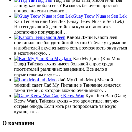
Пад Тай
Пад Тай (Pad Thai) Любите ли Вы
лапшу, как люблю ее я? Казалось бы очень простой
вопрос, но если немного…
Guay Teow Nuaa и Sen Lek
Кай Тег Наа или Сен Лек (Guay Teow Nuaa и Sen Lek)
На сегодняшний день тайская кухня становится
достаточно популярной…
Kanom Jeen
Каном Джин Kanom Jeen -
оригинальное блюдо тайской кухни Сейчас у гурманов
и любителей вкусненького есть возможность окунуться
в экзотическую…
Као Му Данг
Као Му Данг (Kao Moo
Dang) Тайская кухня имеет большой спрос среди
посетителей различных заведений. Все дело в
изумительном вкусе…
Larb Moo
Лаб Му (Larb Moo) Мясной
тайский салат Лаб Му. Питание в Таиланде является
такой темой, о которой можно очень много…
Gang Keow Wan
Кунг Кео Ван (Gang
Keow Wan). Тайская кухня – это ароматные, жгуче-
острые блюда. Если хоть раз попробовать тайскую
кухню, то…
О компании