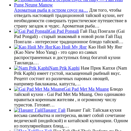
Ароматная рыба в остром соусе на…
Для того, чтобы
отведать настоящей традиционной тайской кухни, нет
необходимости совершать туристическое путешествие в
страну загадок и чудес. Ароматная рыба…
Gai Pad Pongali
Гай Пад Понгали (Gai
Pad Pongali) - старый знакомый в новой роли Гай Пад
Понгали - интересное традиционное блюдо тайской…
Као Ний Му Янг
Као Ний Му Янг
(Kao Niew Moo Yang) - это одно из самых
распространенных и доступных блюд богатой кухни
Таиланда.…
Nam Prik Kaphi
Нам Прик Капхи (Nam
Prik Kaphi) имеет густой, насыщенный рыбный вкус.
Рецепт состоит из различных паровых овощей,
например баклажаны, капуста,…
Gai Pad Met Ma Muang
Блюдо
тайской кухни - Gai Pad Met Ma Muang. Оно одинаково
нравиться коренным жителям , и огромному числу
туристов. Готовят…
Пананг Гай
Пананг Гай: Тайская кухня
весьма самобытна и интересна, являет собой сочетание
ведической (индийской) и китайской кулинарии. Одним
из популярнейших блюд,…