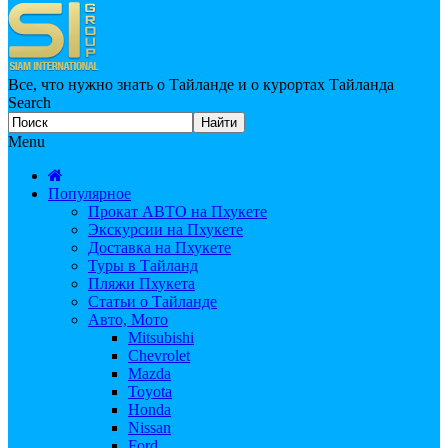
Все, что нужно знать о Тайланде и о курортах Тайланда
Search
Menu
Популярное
Прокат АВТО на Пхукете
Экскурсии на Пхукете
Доставка на Пхукете
Туры в Тайланд
Пляжи Пхукета
Статьи о Тайланде
Авто, Мото
Mitsubishi
Chevrolet
Mazda
Toyota
Honda
Nissan
Ford