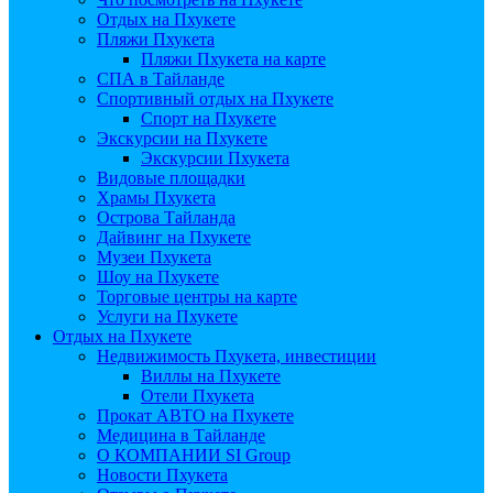
Отдых на Пхукете
Пляжи Пхукета
Пляжи Пхукета на карте
СПА в Тайланде
Спортивный отдых на Пхукете
Спорт на Пхукете
Экскурсии на Пхукете
Экскурсии Пхукета
Видовые площадки
Храмы Пхукета
Острова Тайланда
Дайвинг на Пхукете
Музеи Пхукета
Шоу на Пхукете
Торговые центры на карте
Услуги на Пхукете
Отдых на Пхукете
Недвижимость Пхукета, инвестиции
Виллы на Пхукете
Отели Пхукета
Прокат АВТО на Пхукете
Медицина в Тайланде
О КОМПАНИИ SI Group
Новости Пхукета