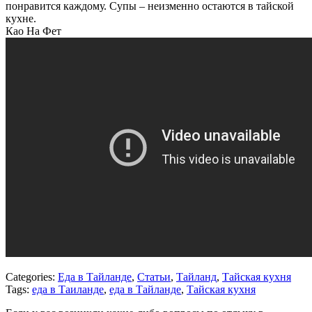
понравится каждому. Супы – неизменно остаются в тайской
кухне.
Као На Фет
Categories:
Еда в Тайланде
,
Статьи
,
Тайланд
,
Тайская кухня
Tags:
еда в Таиланде
,
еда в Тайланде
,
Тайская кухня