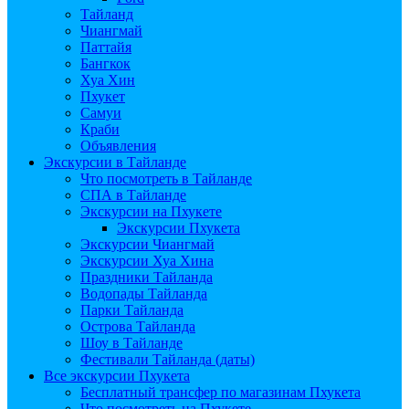
Тайланд
Чиангмай
Паттайя
Бангкок
Хуа Хин
Пхукет
Самуи
Краби
Объявления
Экскурсии в Тайланде
Что посмотреть в Тайланде
СПА в Тайланде
Экскурсии на Пхукете
Экскурсии Пхукета
Экскурсии Чиангмай
Экскурсии Хуа Хина
Праздники Тайланда
Водопады Тайланда
Парки Тайланда
Острова Тайланда
Шоу в Тайланде
Фестивали Тайланда (даты)
Все экскурсии Пхукета
Бесплатный трансфер по магазинам Пхукета
Что посмотреть на Пхукете