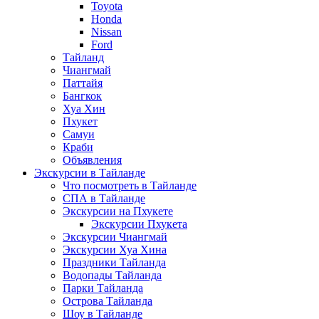
Toyota
Honda
Nissan
Ford
Тайланд
Чиангмай
Паттайя
Бангкок
Хуа Хин
Пхукет
Самуи
Краби
Объявления
Экскурсии в Тайланде
Что посмотреть в Тайланде
СПА в Тайланде
Экскурсии на Пхукете
Экскурсии Пхукета
Экскурсии Чиангмай
Экскурсии Хуа Хина
Праздники Тайланда
Водопады Тайланда
Парки Тайланда
Острова Тайланда
Шоу в Тайланде