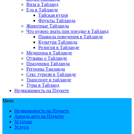
Виза в Тайланд
Еда в Тайланде
Тайская кухня
Фрукты Тайланда
Животные Тайланда
Что нужно знать при поездке в Тайланд
Правила поведения в Тайланде
Культура Тайланда
Религия в Тайланде
Медицина в Тайланде
Отзывы о Тайланде
Праздники Тайланда
Регионы Таиланда
Секс туризм в Тайланде
Транспорт в тайланде
Туры в Тайланд
Недвижимость на Пхукете
Menu
Недвижимость на Пхукете
Аренда авто на Пхукете
SI Group
Услуги